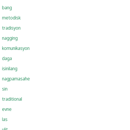
bang
metodisk
tradisyon
nagging
komunikasyon
daga
isinilang
nagpamasahe
sin
traditional
evne
las
ulit