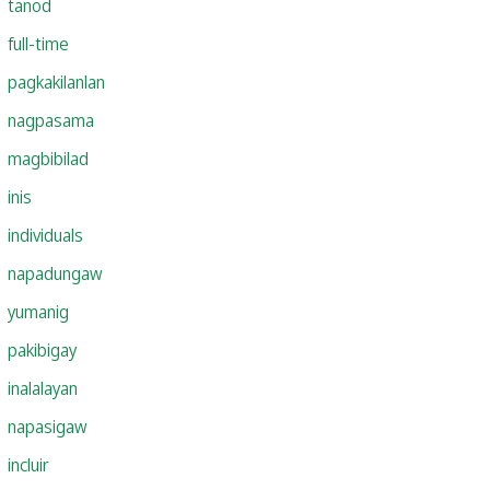
tanod
full-time
pagkakilanlan
nagpasama
magbibilad
inis
individuals
napadungaw
yumanig
pakibigay
inalalayan
napasigaw
incluir