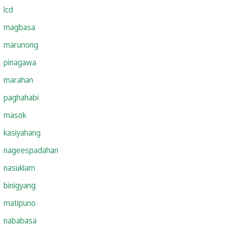
lcd
magbasa
marunong
pinagawa
marahan
paghahabi
masok
kasiyahang
nageespadahan
nasuklam
binigyang
matipuno
nababasa