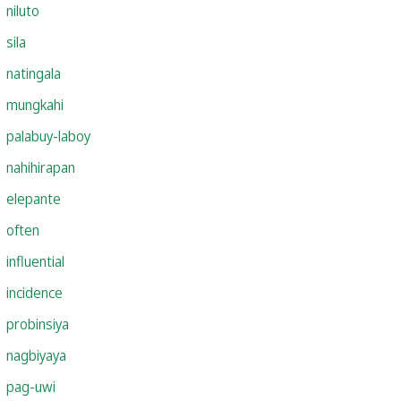
niluto
sila
natingala
mungkahi
palabuy-laboy
nahihirapan
elepante
often
influential
incidence
probinsiya
nagbiyaya
pag-uwi