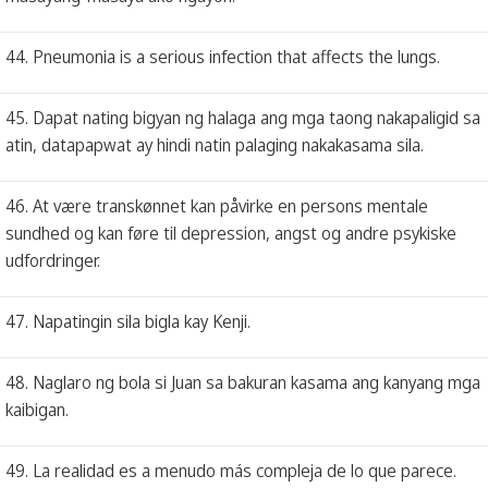
44. Pneumonia is a serious infection that affects the lungs.
45. Dapat nating bigyan ng halaga ang mga taong nakapaligid sa
atin, datapapwat ay hindi natin palaging nakakasama sila.
46. At være transkønnet kan påvirke en persons mentale
sundhed og kan føre til depression, angst og andre psykiske
udfordringer.
47. Napatingin sila bigla kay Kenji.
48. Naglaro ng bola si Juan sa bakuran kasama ang kanyang mga
kaibigan.
49. La realidad es a menudo más compleja de lo que parece.