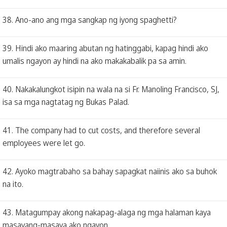
38. Ano-ano ang mga sangkap ng iyong spaghetti?
39. Hindi ako maaring abutan ng hatinggabi, kapag hindi ako
umalis ngayon ay hindi na ako makakabalik pa sa amin.
40. Nakakalungkot isipin na wala na si Fr. Manoling Francisco, SJ,
isa sa mga nagtatag ng Bukas Palad.
41. The company had to cut costs, and therefore several
employees were let go.
42. Ayoko magtrabaho sa bahay sapagkat naiinis ako sa buhok
na ito.
43. Matagumpay akong nakapag-alaga ng mga halaman kaya
masayang-masaya ako ngayon.