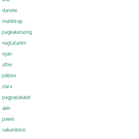
danske
mahihirap
pagkakataong
nagtatanim
nyan
after
jolibee
clara
pagpapakalat
akin
pawis
nakumbinsi