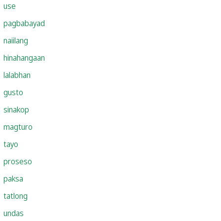
use
pagbabayad
naiilang
hinahangaan
lalabhan
gusto
sinakop
magturo
tayo
proseso
paksa
tatlong
undas