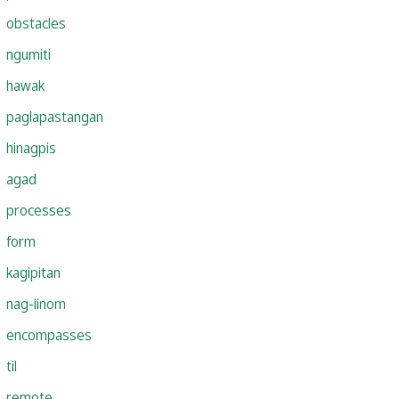
obstacles
ngumiti
hawak
paglapastangan
hinagpis
agad
processes
form
kagipitan
nag-iinom
encompasses
til
remote