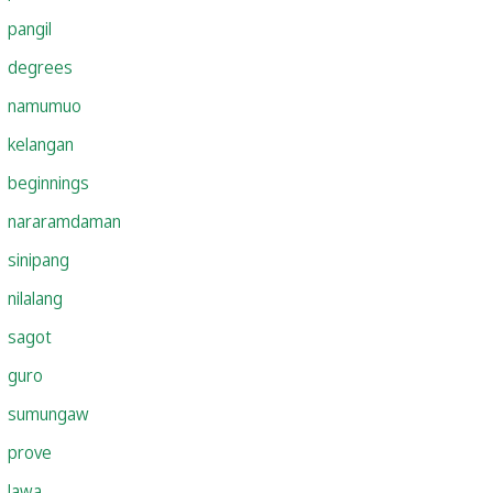
pangil
degrees
namumuo
kelangan
beginnings
nararamdaman
sinipang
nilalang
sagot
guro
sumungaw
prove
lawa