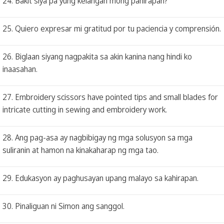
24. Bakit siya pa yung kelangan mong pahirapan?
25. Quiero expresar mi gratitud por tu paciencia y comprensión.
26. Biglaan siyang nagpakita sa akin kanina nang hindi ko
inaasahan.
27. Embroidery scissors have pointed tips and small blades for
intricate cutting in sewing and embroidery work.
28. Ang pag-asa ay nagbibigay ng mga solusyon sa mga
suliranin at hamon na kinakaharap ng mga tao.
29. Edukasyon ay paghusayan upang malayo sa kahirapan.
30. Pinaliguan ni Simon ang sanggol.