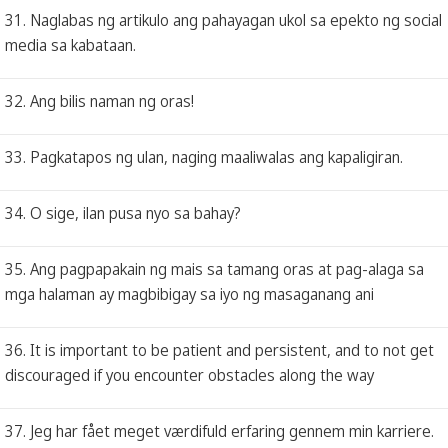
31. Naglabas ng artikulo ang pahayagan ukol sa epekto ng social
media sa kabataan.
32. Ang bilis naman ng oras!
33. Pagkatapos ng ulan, naging maaliwalas ang kapaligiran.
34. O sige, ilan pusa nyo sa bahay?
35. Ang pagpapakain ng mais sa tamang oras at pag-alaga sa
mga halaman ay magbibigay sa iyo ng masaganang ani
36. It is important to be patient and persistent, and to not get
discouraged if you encounter obstacles along the way
37. Jeg har fået meget værdifuld erfaring gennem min karriere.