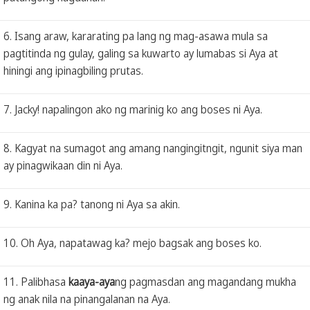
6. Isang araw, kararating pa lang ng mag-asawa mula sa
pagtitinda ng gulay, galing sa kuwarto ay lumabas si Aya at
hiningi ang ipinagbiling prutas.
7. Jacky! napalingon ako ng marinig ko ang boses ni Aya.
8. Kagyat na sumagot ang amang nangingitngit, ngunit siya man
ay pinagwikaan din ni Aya.
9. Kanina ka pa? tanong ni Aya sa akin.
10. Oh Aya, napatawag ka? mejo bagsak ang boses ko.
11. Palibhasa
kaaya-aya
ng pagmasdan ang magandang mukha
ng anak nila na pinangalanan na Aya.