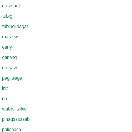
nakasuot
tubig
tabing-dagat
matamis
early
ganang
naligaw
pag-alaga
init
rin
walkie-talkie
pinagsasasabi
palibhasa