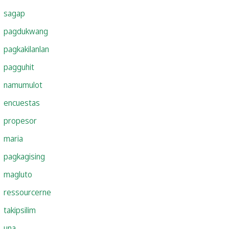
sagap
pagdukwang
pagkakilanlan
pagguhit
namumulot
encuestas
propesor
maria
pagkagising
magluto
ressourcerne
takipsilim
una