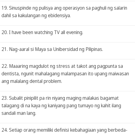
19. Sinuspinde ng pulisya ang operasyon sa paghuli ng salarin
dahil sa kakulangan ng ebidensiya.
20. I have been watching TV all evening.
21. Nag-aaral si Maya sa Unibersidad ng Pilipinas.
22. Maaaring magdulot ng stress at takot ang pagpunta sa
dentista, ngunit mahalagang malampasan ito upang maiwasan
ang malalang dental problem.
23. Subalit pinipilit pa rin niyang maging malakas bagamat
talagang di na kaya ng kaniyang pang tumayo ng kahit ilang
sandali man lang.
24. Setiap orang memiliki definisi kebahagiaan yang berbeda-