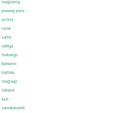
magsunog
punung-puno
access
racial
same
nahiga
mabango
kumunot
bathala
magtago
hahatol
kasi
samakatuwid