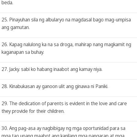
beda.
25. Pinayuhan sila ng albularyo na magdasal bago mag-umpisa
ang gamutan.
26. Kapag nalulong ka na sa droga, mahirap nang magkamit ng
kaganapan sa buhay.
27. Jacky. sabi ko habang inaabot ang kamay niya.
28. Kinabukasan ay ganoon ulit ang ginawa ni Paniki.
29. The dedication of parents is evident in the love and care
they provide for their children.
30. Ang pag-asa ay nagbibigay ng mga oportunidad para sa
mga tao upang maabot ang kanilang mga pangarap at mga