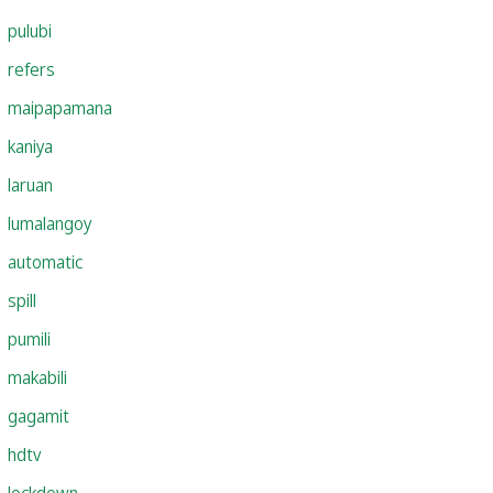
pulubi
refers
maipapamana
kaniya
laruan
lumalangoy
automatic
spill
pumili
makabili
gagamit
hdtv
lockdown