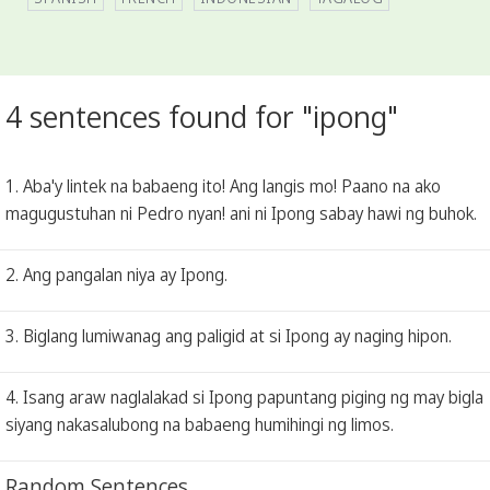
4 sentences found for "ipong"
1. Aba'y lintek na babaeng ito! Ang langis mo! Paano na ako
magugustuhan ni Pedro nyan! ani ni Ipong sabay hawi ng buhok.
2. Ang pangalan niya ay Ipong.
3. Biglang lumiwanag ang paligid at si Ipong ay naging hipon.
4. Isang araw naglalakad si Ipong papuntang piging ng may bigla
siyang nakasalubong na babaeng humihingi ng limos.
Random Sentences