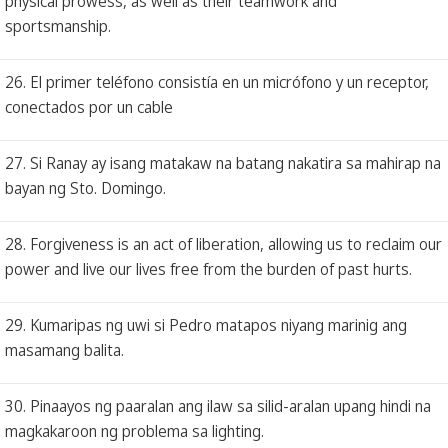
physical prowess, as well as their teamwork and
sportsmanship.
26. El primer teléfono consistía en un micrófono y un receptor,
conectados por un cable
27. Si Ranay ay isang matakaw na batang nakatira sa mahirap na
bayan ng Sto. Domingo.
28. Forgiveness is an act of liberation, allowing us to reclaim our
power and live our lives free from the burden of past hurts.
29. Kumaripas ng uwi si Pedro matapos niyang marinig ang
masamang balita.
30. Pinaayos ng paaralan ang ilaw sa silid-aralan upang hindi na
magkakaroon ng problema sa lighting.