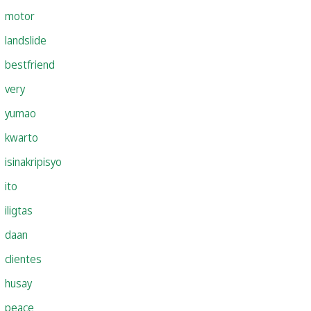
motor
landslide
bestfriend
very
yumao
kwarto
isinakripisyo
ito
iligtas
daan
clientes
husay
peace