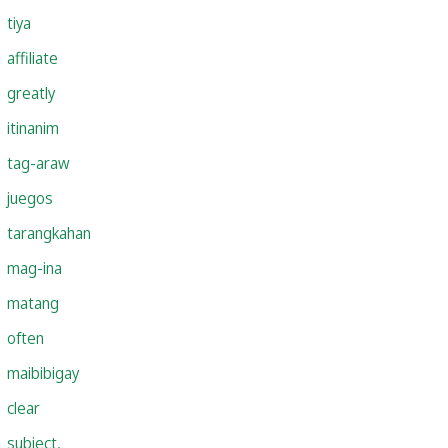
tiya
affiliate
greatly
itinanim
tag-araw
juegos
tarangkahan
mag-ina
matang
often
maibibigay
clear
subject,