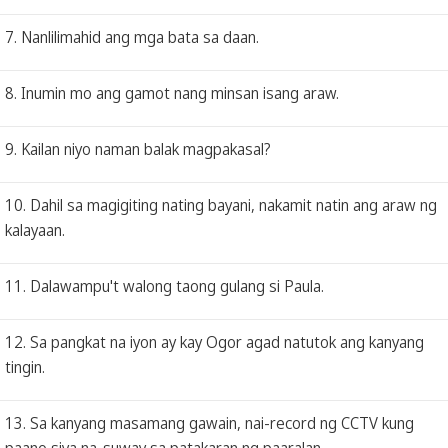
7. Nanlilimahid ang mga bata sa daan.
8. Inumin mo ang gamot nang minsan isang araw.
9. Kailan niyo naman balak magpakasal?
10. Dahil sa magigiting nating bayani, nakamit natin ang araw ng
kalayaan.
11. Dalawampu't walong taong gulang si Paula.
12. Sa pangkat na iyon ay kay Ogor agad natutok ang kanyang
tingin.
13. Sa kanyang masamang gawain, nai-record ng CCTV kung
paano siya na-suway sa patakaran ng paaralan.