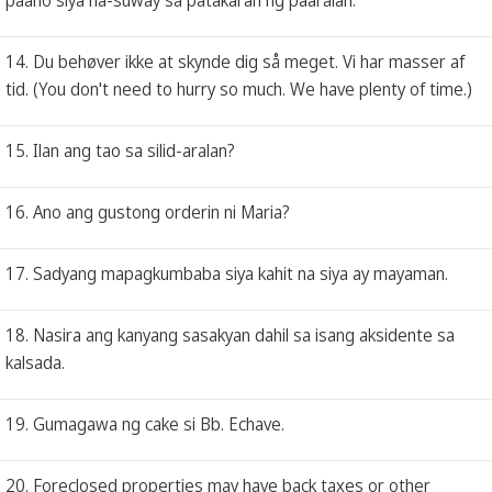
14. Du behøver ikke at skynde dig så meget. Vi har masser af
tid. (You don't need to hurry so much. We have plenty of time.)
15. Ilan ang tao sa silid-aralan?
16. Ano ang gustong orderin ni Maria?
17. Sadyang mapagkumbaba siya kahit na siya ay mayaman.
18. Nasira ang kanyang sasakyan dahil sa isang aksidente sa
kalsada.
19. Gumagawa ng cake si Bb. Echave.
20. Foreclosed properties may have back taxes or other