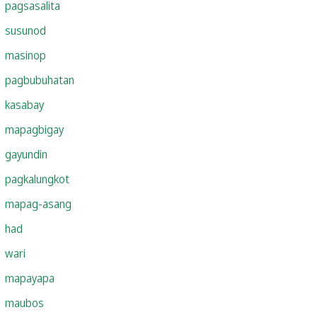
pagsasalita
susunod
masinop
pagbubuhatan
kasabay
mapagbigay
gayundin
pagkalungkot
mapag-asang
had
wari
mapayapa
maubos