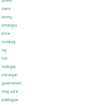
pinunit
maria
anong
lumangoy
estar
masipag
sig
risk
maiingay
marangal
government
mag-aaral
pakibigyan