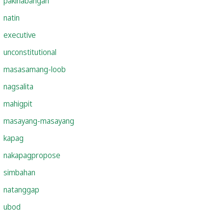
pakinabangan
natin
executive
unconstitutional
masasamang-loob
nagsalita
mahigpit
masayang-masayang
kapag
nakapagpropose
simbahan
natanggap
ubod