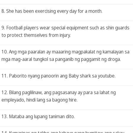
8. She has been exercising every day for a month.
9. Football players wear special equipment such as shin guards
to protect themselves from injury.
10. Ang mga paaralan ay maaaring magpakalat ng kamalayan sa
mga mag-aaral tungkol sa panganib ng paggamit ng droga.
11. Paborito nyang panoorin ang Baby shark sa youtube.
12. Bilang paglilinaw, ang pagsasanay ay para sa lahat ng
empleyado, hindi lang sa bagong hire.
13. Mataba ang lupang taniman dito.
14. Kumaripas ng takbo ang kabayo nang bumitaw ang sakay