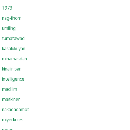
1973
nag-iinom
umiling
tumatawad
kasalukuyan
minamasdan
kinaiinisan
intelligence
madilim
maskiner
nakagagamot
miyerkoles
mood