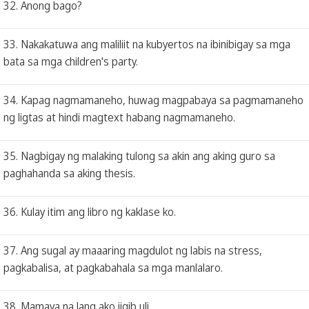
32. Anong bago?
33. Nakakatuwa ang maliliit na kubyertos na ibinibigay sa mga
bata sa mga children's party.
34. Kapag nagmamaneho, huwag magpabaya sa pagmamaneho
ng ligtas at hindi magtext habang nagmamaneho.
35. Nagbigay ng malaking tulong sa akin ang aking guro sa
paghahanda sa aking thesis.
36. Kulay itim ang libro ng kaklase ko.
37. Ang sugal ay maaaring magdulot ng labis na stress,
pagkabalisa, at pagkabahala sa mga manlalaro.
38. Mamaya na lang ako iigib uli.