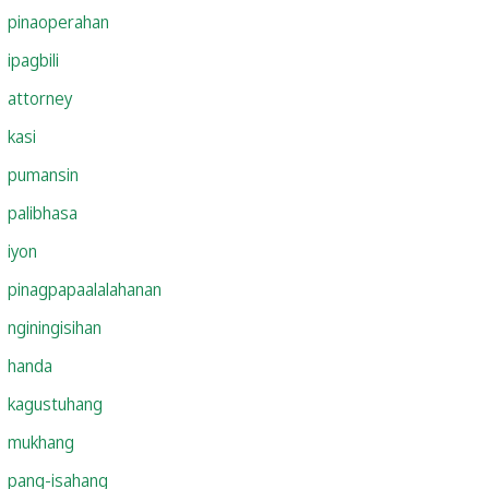
pinaoperahan
ipagbili
attorney
kasi
pumansin
palibhasa
iyon
pinagpapaalalahanan
nginingisihan
handa
kagustuhang
mukhang
pang-isahang