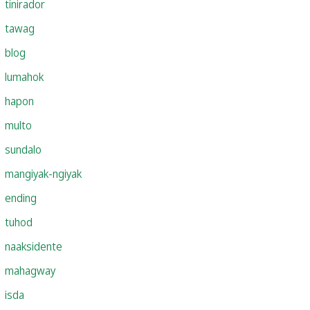
tinirador
tawag
blog
lumahok
hapon
multo
sundalo
mangiyak-ngiyak
ending
tuhod
naaksidente
mahagway
isda