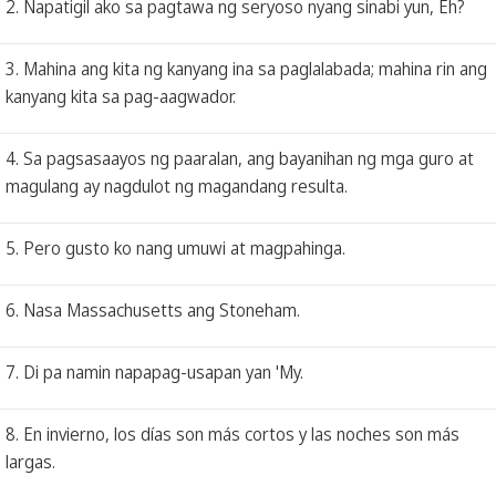
2. Napatigil ako sa pagtawa ng seryoso nyang sinabi yun, Eh?
3. Mahina ang kita ng kanyang ina sa paglalabada; mahina rin ang
kanyang kita sa pag-aagwador.
4. Sa pagsasaayos ng paaralan, ang bayanihan ng mga guro at
magulang ay nagdulot ng magandang resulta.
5. Pero gusto ko nang umuwi at magpahinga.
6. Nasa Massachusetts ang Stoneham.
7. Di pa namin napapag-usapan yan 'My.
8. En invierno, los días son más cortos y las noches son más
largas.