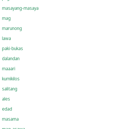
masayang-masaya
mag
marunong
lawa
paki-bukas
dalandan
maaari
kumikilos
salitang
ales
edad
masama
mag-asawa