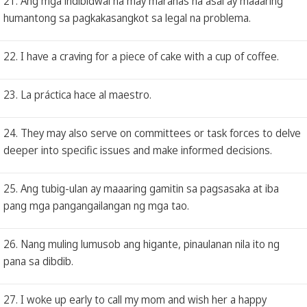
21. Ang mga indibidwal na may marahas na asal ay maaaring
humantong sa pagkakasangkot sa legal na problema.
22. I have a craving for a piece of cake with a cup of coffee.
23. La práctica hace al maestro.
24. They may also serve on committees or task forces to delve
deeper into specific issues and make informed decisions.
25. Ang tubig-ulan ay maaaring gamitin sa pagsasaka at iba
pang mga pangangailangan ng mga tao.
26. Nang muling lumusob ang higante, pinaulanan nila ito ng
pana sa dibdib.
27. I woke up early to call my mom and wish her a happy