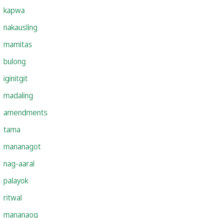
kapwa
nakausling
mamitas
bulong
iginitgit
madaling
amendments
tama
mananagot
nag-aaral
palayok
ritwal
mananaog