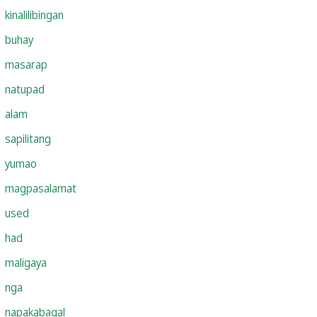
kinalilibingan
buhay
masarap
natupad
alam
sapilitang
yumao
magpasalamat
used
had
maligaya
nga
napakabagal