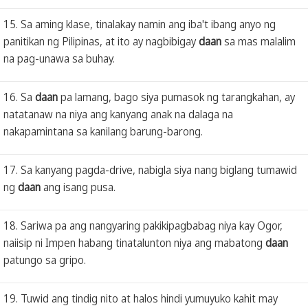
15. Sa aming klase, tinalakay namin ang iba't ibang anyo ng
panitikan ng Pilipinas, at ito ay nagbibigay
daan
sa mas malalim
na pag-unawa sa buhay.
16. Sa
daan
pa lamang, bago siya pumasok ng tarangkahan, ay
natatanaw na niya ang kanyang anak na dalaga na
nakapamintana sa kanilang barung-barong.
17. Sa kanyang pagda-drive, nabigla siya nang biglang tumawid
ng
daan
ang isang pusa.
18. Sariwa pa ang nangyaring pakikipagbabag niya kay Ogor,
naiisip ni Impen habang tinatalunton niya ang mabatong
daan
patungo sa gripo.
19. Tuwid ang tindig nito at halos hindi yumuyuko kahit may