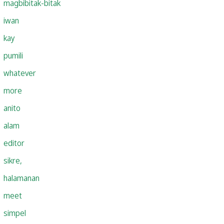
magbibitak-bitak
iwan
kay
pumili
whatever
more
anito
alam
editor
sikre,
halamanan
meet
simpel