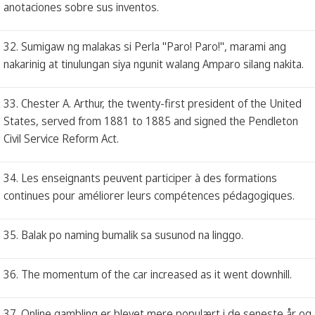
anotaciones sobre sus inventos.
32. Sumigaw ng malakas si Perla "Paro! Paro!", marami ang
nakarinig at tinulungan siya ngunit walang Amparo silang nakita.
33. Chester A. Arthur, the twenty-first president of the United
States, served from 1881 to 1885 and signed the Pendleton
Civil Service Reform Act.
34. Les enseignants peuvent participer à des formations
continues pour améliorer leurs compétences pédagogiques.
35. Balak po naming bumalik sa susunod na linggo.
36. The momentum of the car increased as it went downhill.
37. Online gambling er blevet mere populært i de seneste år og