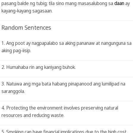
pasang balde ng tubig; tila sino mang masasalubong sa
daan
ay
kayang-kayang sagasaan.
Random Sentences
1. Ang poot ay nagpapalabo sa aking pananaw at nangunguna sa
aking pag-iisip.
2. Humahaba rin ang kaniyang buhok.
3. Natuwa ang mga bata habang pinapanood ang lumilipad na
saranggola.
4. Protecting the environment involves preserving natural
resources and reducing waste.
5. Smoking can have financial implications due to the high cost