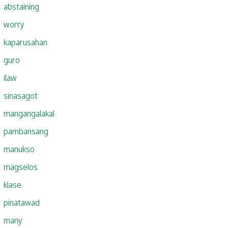
abstaining
worry
kaparusahan
guro
ilaw
sinasagot
mangangalakal
pambansang
manukso
magselos
klase
pinatawad
many