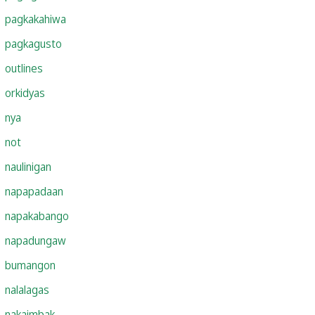
pagkakahiwa
pagkagusto
outlines
orkidyas
nya
not
naulinigan
napapadaan
napakabango
napadungaw
bumangon
nalalagas
nakaimbak