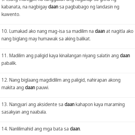
kabanata, na nagbigay
daan
sa pagbabago ng landasin ng
kuwento.
10. Lumakad ako nang mag-isa sa madilim na
daan
at nagitla ako
nang biglang may humawak sa aking balikat.
11. Madilim ang paligid kaya kinailangan niyang salatin ang
daan
pabalik.
12. Nang biglaang magdidilim ang paligid, nahirapan akong
makita ang
daan
pauwi.
13. Nangyari ang aksidente sa
daan
kahapon kaya maraming
sasakyan ang naabala.
14. Nanlilimahid ang mga bata sa
daan
.