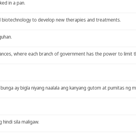
ed in a pan.
d biotechnology to develop new therapies and treatments.
guhan.
lances, where each branch of government has the power to limit 
bunga ay bigla niyang naalala ang kanyang gutom at pumitas ng mg
hindi sila maligaw.