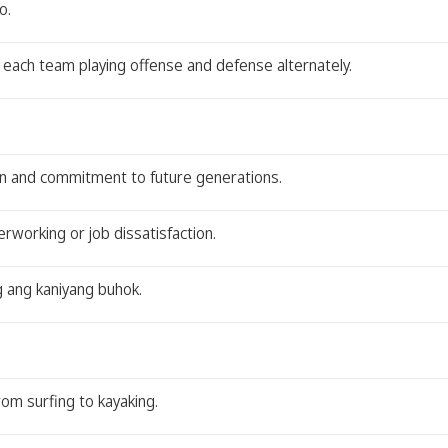
o.
th each team playing offense and defense alternately.
ion and commitment to future generations.
working or job dissatisfaction.
ng ang kaniyang buhok.
rom surfing to kayaking.