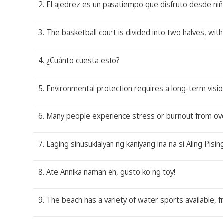
2. El ajedrez es un pasatiempo que disfruto desde niñ
3. The basketball court is divided into two halves, wi
4. ¿Cuánto cuesta esto?
5. Environmental protection requires a long-term vis
6. Many people experience stress or burnout from over
7. Laging sinusuklalyan ng kaniyang ina na si Aling Pisi
8. Ate Annika naman eh, gusto ko ng toy!
9. The beach has a variety of water sports available, f