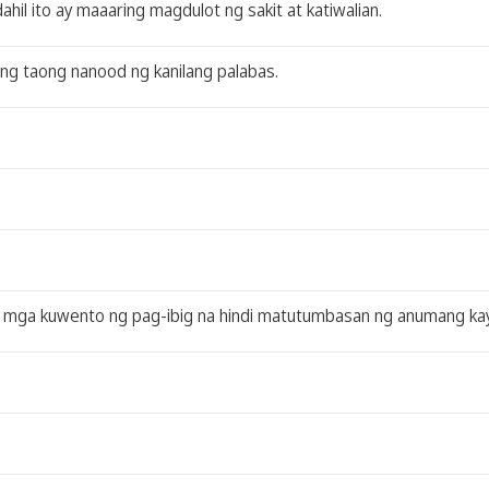
il ito ay maaaring magdulot ng sakit at katiwalian.
ng taong nanood ng kanilang palabas.
g mga kuwento ng pag-ibig na hindi matutumbasan ng anumang k