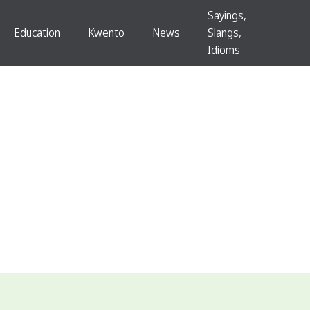
Sayings,
Education
Kwento
News
Slangs,
Idioms