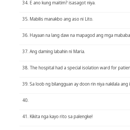
34. E ano kung maitim? isasagot niya.
35. Mabilis manakbo ang aso ni Lito.
36. Hayaan na lang daw na mapagod ang mga mababangi
37. Ang daming labahin ni Maria.
38. The hospital had a special isolation ward for pati
39. Sa loob ng bilangguan ay doon rin niya nakilala ang
40.
41. Kikita nga kayo rito sa palengke!