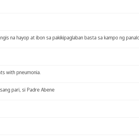
s na hayop at ibon sa pakikipaglaban basta sa kampo ng panalo s
ents with pneumonia.
 isang pari, si Padre Abene