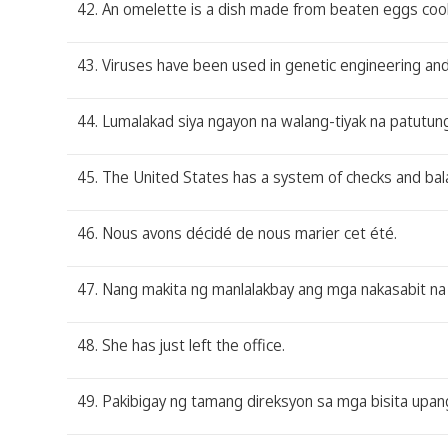
42. An omelette is a dish made from beaten eggs cook
43. Viruses have been used in genetic engineering an
44. Lumalakad siya ngayon na walang-tiyak na patutun
45. The United States has a system of checks and ba
46. Nous avons décidé de nous marier cet été.
47. Nang makita ng manlalakbay ang mga nakasabit na 
48. She has just left the office.
49. Pakibigay ng tamang direksyon sa mga bisita upang 