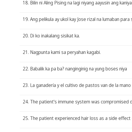
18. Bilin ni Aling Pising na lagi niyang aayusin ang ka
19. Ang pelikula ay ukol kay Jose rizal na lumaban para
20. Di ko inakalang sisikat ka.
21. Nagpunta kami sa peryahan kagabi.
22. Babalik ka pa ba? nanginginig na yung boses niya
23. La ganadería y el cultivo de pastos van de la man
24. The patient's immune system was compromised due 
25. The patient experienced hair loss as a side effec