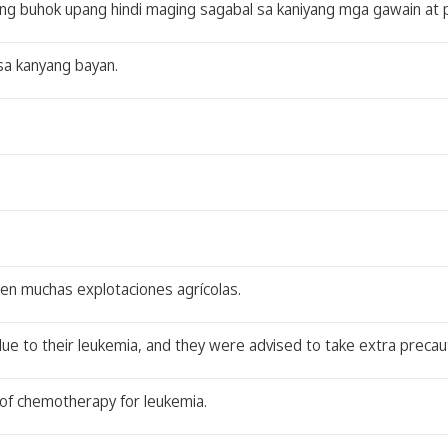
niyang buhok upang hindi maging sagabal sa kaniyang mga gawain at 
 sa kanyang bayan.
o en muchas explotaciones agrícolas.
to their leukemia, and they were advised to take extra precauti
t of chemotherapy for leukemia.