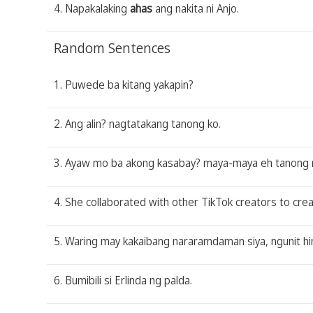
4. Napakalaking
ahas
ang nakita ni Anjo.
Random Sentences
1. Puwede ba kitang yakapin?
2. Ang alin? nagtatakang tanong ko.
3. Ayaw mo ba akong kasabay? maya-maya eh tanong n
4. She collaborated with other TikTok creators to cre
5. Waring may kakaibang nararamdaman siya, ngunit hin
6. Bumibili si Erlinda ng palda.