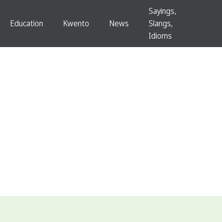
Sayings,
Education
Kwento
News
Slangs,
Idioms