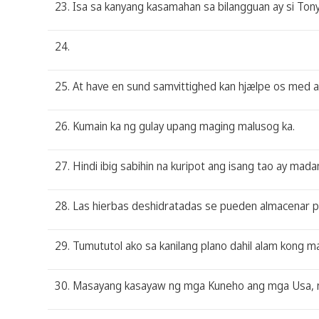
23. Isa sa kanyang kasamahan sa bilangguan ay si Ton
24.
25. At have en sund samvittighed kan hjælpe os med 
26. Kumain ka ng gulay upang maging malusog ka.
27. Hindi ibig sabihin na kuripot ang isang tao ay mada
28. Las hierbas deshidratadas se pueden almacenar p
29. Tumututol ako sa kanilang plano dahil alam kong 
30. Masayang kasayaw ng mga Kuneho ang mga Usa, 