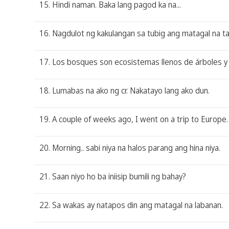
15. Hindi naman. Baka lang pagod ka na...
16. Nagdulot ng kakulangan sa tubig ang matagal na tag
17. Los bosques son ecosistemas llenos de árboles y 
18. Lumabas na ako ng cr. Nakatayo lang ako dun.
19. A couple of weeks ago, I went on a trip to Europe.
20. Morning.. sabi niya na halos parang ang hina niya.
21. Saan niyo ho ba iniisip bumili ng bahay?
22. Sa wakas ay natapos din ang matagal na labanan.