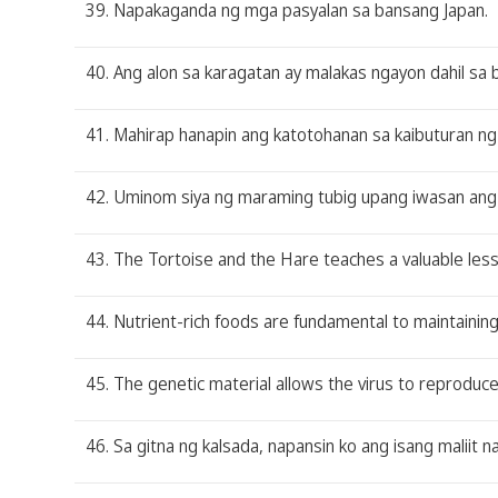
39. Napakaganda ng mga pasyalan sa bansang Japan.
40. Ang alon sa karagatan ay malakas ngayon dahil sa
41. Mahirap hanapin ang katotohanan sa kaibuturan ng
42. Uminom siya ng maraming tubig upang iwasan an
43. The Tortoise and the Hare teaches a valuable le
44. Nutrient-rich foods are fundamental to maintaining
45. The genetic material allows the virus to reproduce 
46. Sa gitna ng kalsada, napansin ko ang isang maliit 