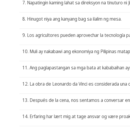
7. Napatingin kaming lahat sa direksyon na tinuturo ni J
8. Hinugot niya ang kanyang bag sa ilalim ng mesa.
9. Los agricultores pueden aprovechar la tecnología p
10. Muli ay nakabawi ang ekonomiya ng Pilipinas matap
11. Ang paglapastangan sa mga bata at kababaihan ay i
12. La obra de Leonardo da Vinci es considerada una 
13. Después de la cena, nos sentamos a conversar en e
14. Erfaring har lært mig at tage ansvar og være proakt