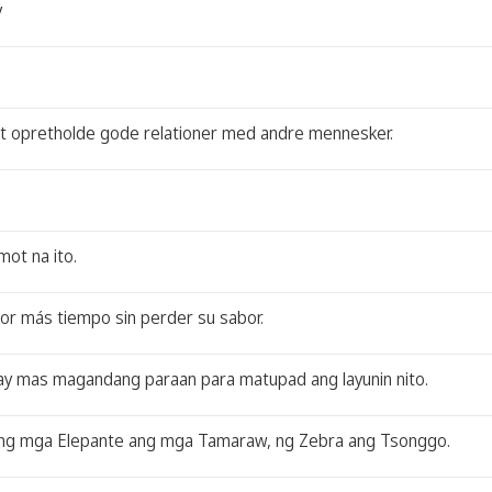
y
at opretholde gode relationer med andre mennesker.
mot na ito.
or más tiempo sin perder su sabor.
may mas magandang paraan para matupad ang layunin nito.
ng mga Elepante ang mga Tamaraw, ng Zebra ang Tsonggo.