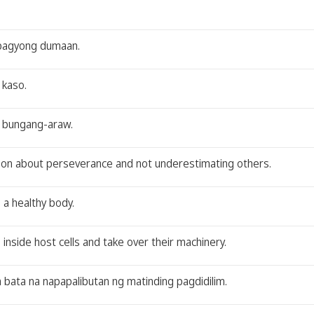
 bagyong dumaan.
 kaso.
g bungang-araw.
sson about perseverance and not underestimating others.
 a healthy body.
inside host cells and take over their machinery.
na bata na napapalibutan ng matinding pagdidilim.