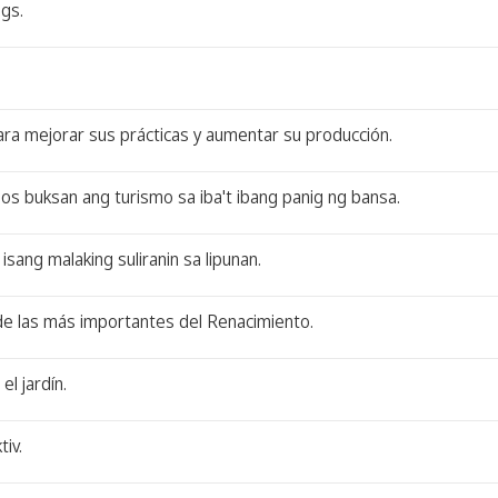
igs.
ara mejorar sus prácticas y aumentar su producción.
os buksan ang turismo sa iba't ibang panig ng bansa.
sang malaking suliranin sa lipunan.
de las más importantes del Renacimiento.
l jardín.
iv.