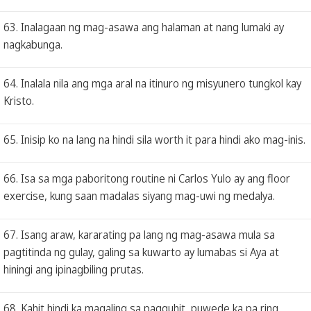
63. Inalagaan ng mag-asawa ang halaman at nang lumaki ay
nagkabunga.
64. Inalala nila ang mga aral na itinuro ng misyunero tungkol kay
Kristo.
65. Inisip ko na lang na hindi sila worth it para hindi ako mag-inis.
66. Isa sa mga paboritong routine ni Carlos Yulo ay ang floor
exercise, kung saan madalas siyang mag-uwi ng medalya.
67. Isang araw, kararating pa lang ng mag-asawa mula sa
pagtitinda ng gulay, galing sa kuwarto ay lumabas si Aya at
hiningi ang ipinagbiling prutas.
68. Kahit hindi ka magaling sa pagguhit, puwede ka pa ring