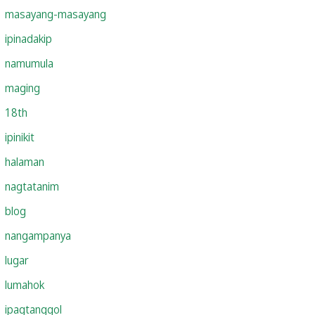
masayang-masayang
ipinadakip
namumula
maging
18th
ipinikit
halaman
nagtatanim
blog
nangampanya
lugar
lumahok
ipagtanggol