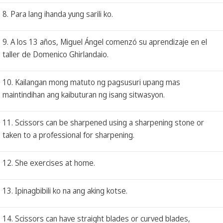
8. Para lang ihanda yung sarili ko.
9. A los 13 años, Miguel Ángel comenzó su aprendizaje en el
taller de Domenico Ghirlandaio.
10. Kailangan mong matuto ng pagsusuri upang mas
maintindihan ang kaibuturan ng isang sitwasyon.
11. Scissors can be sharpened using a sharpening stone or
taken to a professional for sharpening.
12. She exercises at home.
13. Ipinagbibili ko na ang aking kotse.
14. Scissors can have straight blades or curved blades,