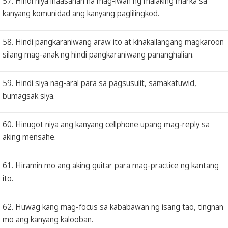
57. Hindi niya inaasahan na mag-iwan ng malaking marka sa
kanyang komunidad ang kanyang paglilingkod.
58. Hindi pangkaraniwang araw ito at kinakailangang magkaroon
silang mag-anak ng hindi pangkaraniwang pananghalian.
59. Hindi siya nag-aral para sa pagsusulit, samakatuwid,
bumagsak siya.
60. Hinugot niya ang kanyang cellphone upang mag-reply sa
aking mensahe.
61. Hiramin mo ang aking guitar para mag-practice ng kantang
ito.
62. Huwag kang mag-focus sa kababawan ng isang tao, tingnan
mo ang kanyang kalooban.