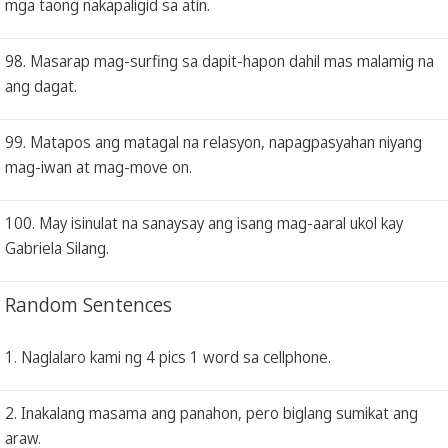
mga taong nakapaligid sa atin.
98. Masarap mag-surfing sa dapit-hapon dahil mas malamig na
ang dagat.
99. Matapos ang matagal na relasyon, napagpasyahan niyang
mag-iwan at mag-move on.
100. May isinulat na sanaysay ang isang mag-aaral ukol kay
Gabriela Silang.
Random Sentences
1. Naglalaro kami ng 4 pics 1 word sa cellphone.
2. Inakalang masama ang panahon, pero biglang sumikat ang
araw.