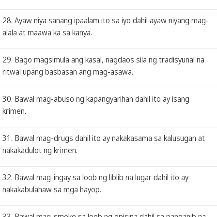
28. Ayaw niya sanang ipaalam ito sa iyo dahil ayaw niyang mag-
alala at maawa ka sa kanya.
29. Bago magsimula ang kasal, nagdaos sila ng tradisyunal na
ritwal upang basbasan ang mag-asawa.
30. Bawal mag-abuso ng kapangyarihan dahil ito ay isang
krimen.
31. Bawal mag-drugs dahil ito ay nakakasama sa kalusugan at
nakakadulot ng krimen.
32. Bawal mag-ingay sa loob ng liblib na lugar dahil ito ay
nakakabulahaw sa mga hayop.
33. Bawal mag-smoke sa loob ng opisina dahil sa panganib na