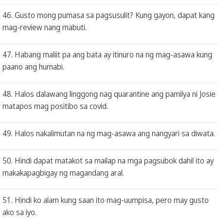
46. Gusto mong pumasa sa pagsusulit? Kung gayon, dapat kang
mag-review nang mabuti.
47. Habang maliit pa ang bata ay itinuro na ng mag-asawa kung
paano ang humabi.
48. Halos dalawang linggong nag quarantine ang pamilya ni Josie
matapos mag positibo sa covid.
49. Halos nakalimutan na ng mag-asawa ang nangyari sa diwata.
50. Hindi dapat matakot sa mailap na mga pagsubok dahil ito ay
makakapagbigay ng magandang aral.
51. Hindi ko alam kung saan ito mag-uumpisa, pero may gusto
ako sa iyo.