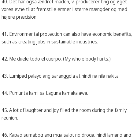
40. Det har også ændret måden, vi producerer ting og øget
vores evne til at fremstille emner i større mængder og med
højere præcision
41. Environmental protection can also have economic benefits,
such as creating jobs in sustainable industries.
42. Me duele todo el cuerpo. (My whole body hurts.)
43. Lumipad palayo ang saranggola at hindi na nila nakita.
44. Pumunta kami sa Laguna kamakalawa.
45. A lot of laughter and joy filled the room during the family
reunion.
46. Kapag sumabog ang mga salot ng droga, hindi lamang ang