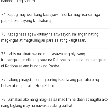
nanonood ng sunset.
74. Kapag mayroon kang kaulayaw, hindi ka mag-iisa sa mga
pagsubok na iyong kinakaharap.
75. Kapag nasa agaw-buhay na sitwasyon, kailangan nating
mag-ingat at magtulungan para sa ating kaligtasan.
76. Labis na ikinatuwa ng mag-asawa ang biyayang
ito,pangalanan nila ang bata na Rabona, pinaghalo ang pangalan
ni Rodona at ang bundok ng Rabba.
77. Lalong pinagsikapan ng paring Kastila ang pagtuturo ng
buhay at mga aral ni HesuKristo.
78. Lumakad ako nang mag-isa sa madilim na daan at nagitla ako
nang biglang may humawak sa aking balikat.