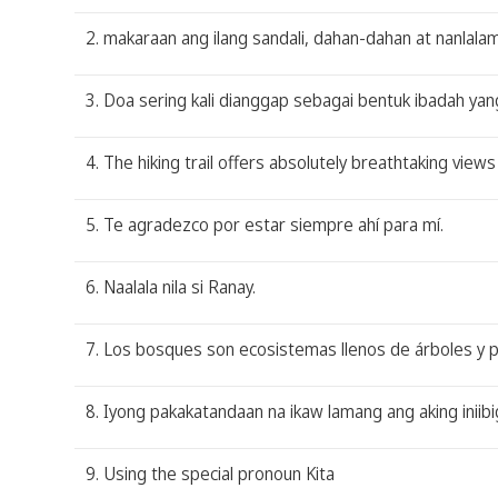
2. makaraan ang ilang sandali, dahan-dahan at nanlal
3. Doa sering kali dianggap sebagai bentuk ibadah ya
4. The hiking trail offers absolutely breathtaking view
5. Te agradezco por estar siempre ahí para mí.
6. Naalala nila si Ranay.
7. Los bosques son ecosistemas llenos de árboles y p
8. Iyong pakakatandaan na ikaw lamang ang aking iniibi
9. Using the special pronoun Kita