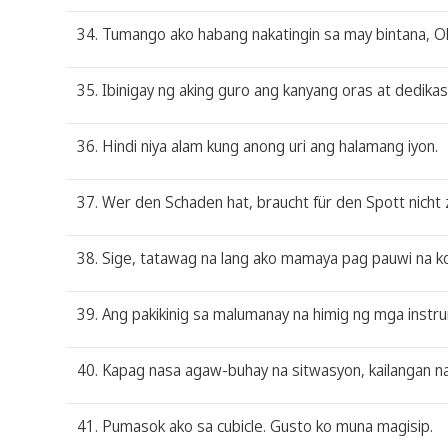
34. Tumango ako habang nakatingin sa may bintana, Ok.
35. Ibinigay ng aking guro ang kanyang oras at dedi
36. Hindi niya alam kung anong uri ang halamang iyon.
37. Wer den Schaden hat, braucht für den Spott nicht 
38. Sige, tatawag na lang ako mamaya pag pauwi na ko
39. Ang pakikinig sa malumanay na himig ng mga instr
40. Kapag nasa agaw-buhay na sitwasyon, kailangan na
41. Pumasok ako sa cubicle. Gusto ko muna magisip.