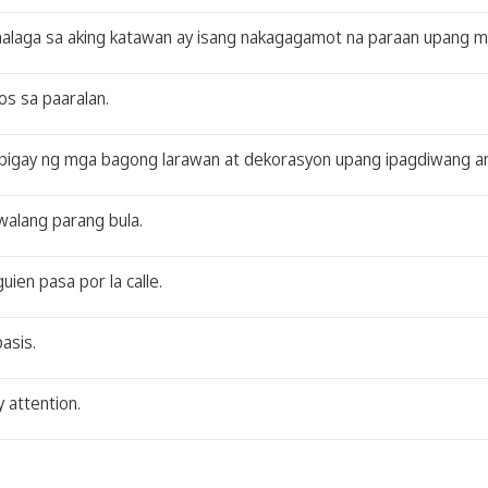
alaga sa aking katawan ay isang nakagagamot na paraan upang map
os sa paaralan.
ibigay ng mga bagong larawan at dekorasyon upang ipagdiwang a
walang parang bula.
uien pasa por la calle.
asis.
 attention.