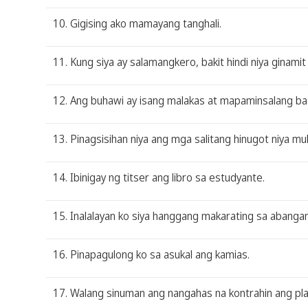
10. Gigising ako mamayang tanghali.
11. Kung siya ay salamangkero, bakit hindi niya ginamit
12. Ang buhawi ay isang malakas at mapaminsalang ba
13. Pinagsisihan niya ang mga salitang hinugot niya mul
14. Ibinigay ng titser ang libro sa estudyante.
15. Inalalayan ko siya hanggang makarating sa abangan
16. Pinapagulong ko sa asukal ang kamias.
17. Walang sinuman ang nangahas na kontrahin ang plan