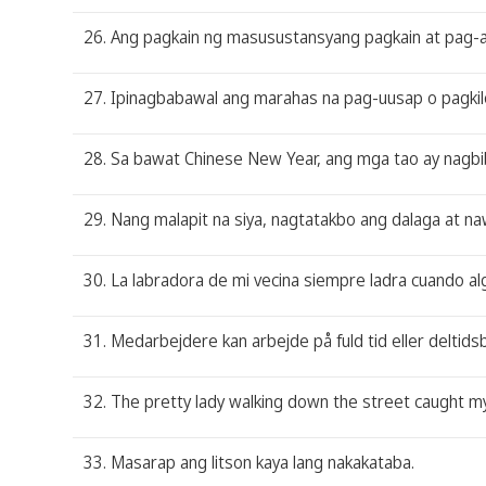
26. Ang pagkain ng masusustansyang pagkain at pag-a
27. Ipinagbabawal ang marahas na pag-uusap o pagkil
28. Sa bawat Chinese New Year, ang mga tao ay nagb
29. Nang malapit na siya, nagtatakbo ang dalaga at na
30. La labradora de mi vecina siempre ladra cuando alg
31. Medarbejdere kan arbejde på fuld tid eller deltidsb
32. The pretty lady walking down the street caught my
33. Masarap ang litson kaya lang nakakataba.