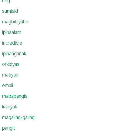
hilig
sumisid
magbibiyahe
ipinaalam
incredible
ipinanganak
orkidyas
matiyak
email
mababangis
kabiyak
magaling-galing
pangit