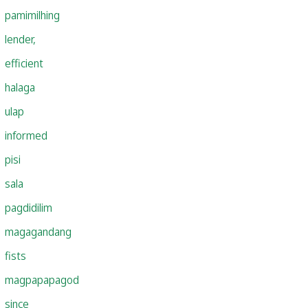
pamimilhing
lender,
efficient
halaga
ulap
informed
pisi
sala
pagdidilim
magagandang
fists
magpapapagod
since