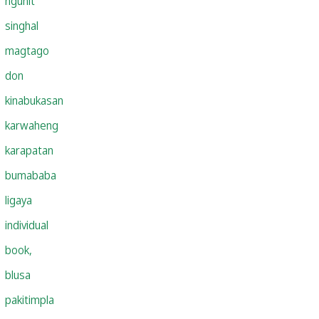
ngunit
singhal
magtago
don
kinabukasan
karwaheng
karapatan
bumababa
ligaya
individual
book,
blusa
pakitimpla