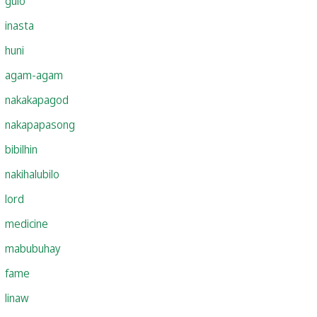
gulo
inasta
huni
agam-agam
nakakapagod
nakapapasong
bibilhin
nakihalubilo
lord
medicine
mabubuhay
fame
linaw