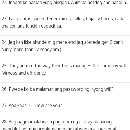
22. Inabot ko naman yung pinggan. Anim na hotdog ang nandun.
23. Las plantas suelen tener raíces, tallos, hojas y flores, cada
una con una función específica.
24. Jeg kan ikke skynde mig mere end jeg allerede gør. (I can't
hurry more than I already am.)
25. They admire the way their boss manages the company with
fairness and efficiency.
26. Pwede ko ba malaman ang password ng inyong wifi?
27. Apa kabar? - How are you?
28. Ang pagmamalabis sa pag-inom ng alak ay maaaring
magdulot ng mga problemang pangkalusugan at personal.