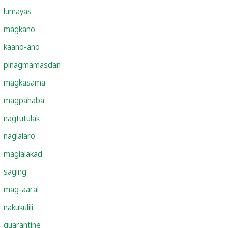
lumayas
magkano
kaano-ano
pinagmamasdan
magkasama
magpahaba
nagtutulak
naglalaro
maglalakad
saging
mag-aaral
nakukulili
quarantine