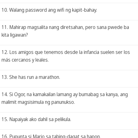
10. Walang password ang wifi ng kapit-bahay.
11. Mahirap magsalita nang diretsahan, pero sana pwede ba
kita ligawan?
12. Los amigos que tenemos desde la infancia suelen ser los
más cercanos y leales.
13. She has run a marathon.
14. Si Ogor, na kamakailan lamang ay bumabag sa kanya, ang
malimit magsisimula ng panunukso.
15. Napaiyak ako dahil sa pelikula.
16. Pupunta si Mario sa tabing-dagat sa hapon.