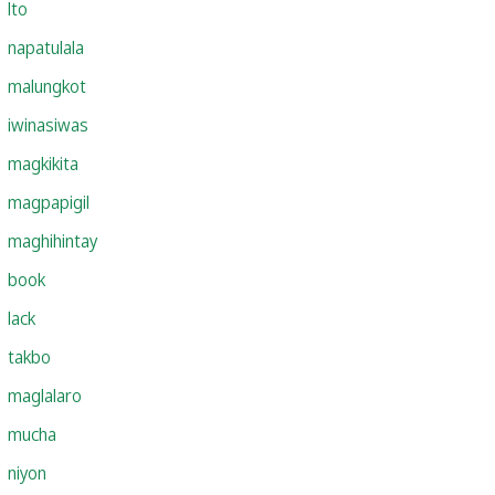
lto
napatulala
malungkot
iwinasiwas
magkikita
magpapigil
maghihintay
book
lack
takbo
maglalaro
mucha
niyon