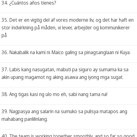
34. ¿Cuántos años tienes?
35. Det er en vigtig del af vores moderne liv, og det har haft en
stor indvirkning på måden, vi lever, arbejder og kommunikerer
på
36. Nakabalik na kami ni Maico galing sa pinagsanglaan ni Kuya.
37. Labis kang nasugatan, mabuti pa siguro ay sumama ka sa
akin upang magamot ng aking asawa ang iyong mga sugat.
38. Ang tigas kasi ng ulo mo eh, sabi nang tama na!
39. Nagpasya ang salarin na sumuko sa pulisya matapos ang
mahabang panlilinlang.
40. The team is working together smoothly, and so far so good.