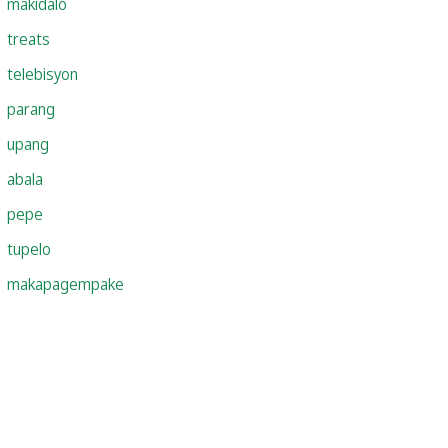
makidalo
treats
telebisyon
parang
upang
abala
pepe
tupelo
makapagempake