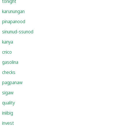
tonight
karunungan
pinapanood
sinunud-ssunod
kanya
cnico
gasolina
checks
pagpanaw
sigaw
quality
iniibig
invest