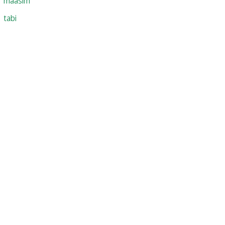
maasim
tabi