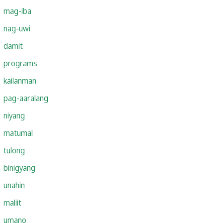
mag-iba
nag-uwi
damit
programs
kailanman
pag-aaralang
niyang
matumal
tulong
binigyang
unahin
maliit
umano