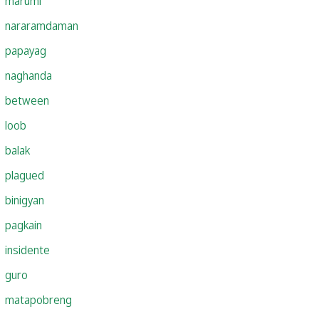
marumi
nararamdaman
papayag
naghanda
between
loob
balak
plagued
binigyan
pagkain
insidente
guro
matapobreng