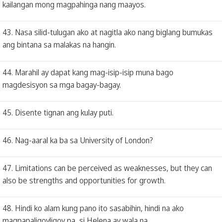
kailangan mong magpahinga nang maayos.
43. Nasa silid-tulugan ako at nagitla ako nang biglang bumukas
ang bintana sa malakas na hangin.
44. Marahil ay dapat kang mag-isip-isip muna bago
magdesisyon sa mga bagay-bagay.
45. Disente tignan ang kulay puti.
46. Nag-aaral ka ba sa University of London?
47. Limitations can be perceived as weaknesses, but they can
also be strengths and opportunities for growth.
48. Hindi ko alam kung pano ito sasabihin, hindi na ako
magpapaligoyligoy pa, si Helena ay wala na.