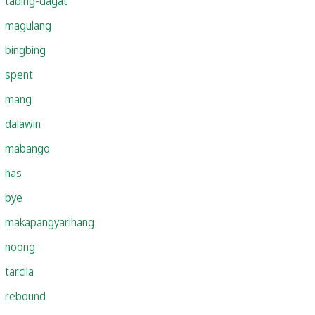
tabing-dagat
magulang
bingbing
spent
mang
dalawin
mabango
has
bye
makapangyarihang
noong
tarcila
rebound