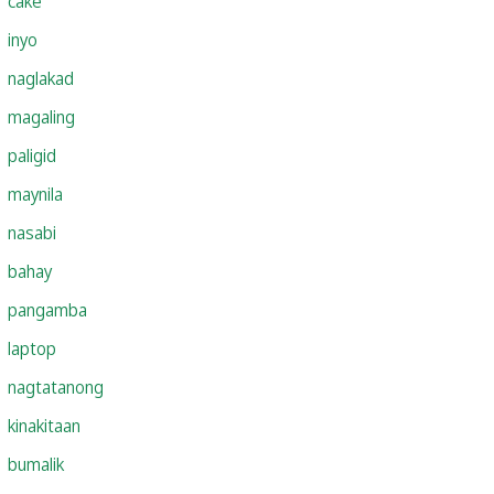
cake
inyo
naglakad
magaling
paligid
maynila
nasabi
bahay
pangamba
laptop
nagtatanong
kinakitaan
bumalik