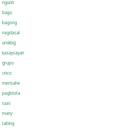
ngunit
bago
bagong
nagdasal
umiibig
kasaysayan
grupo
cnico
mensahe
pagbisita
taas
many
tabing