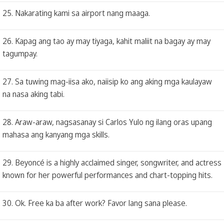
25. Nakarating kami sa airport nang maaga.
26. Kapag ang tao ay may tiyaga, kahit maliit na bagay ay may
tagumpay.
27. Sa tuwing mag-iisa ako, naiisip ko ang aking mga kaulayaw
na nasa aking tabi.
28. Araw-araw, nagsasanay si Carlos Yulo ng ilang oras upang
mahasa ang kanyang mga skills.
29. Beyoncé is a highly acclaimed singer, songwriter, and actress
known for her powerful performances and chart-topping hits.
30. Ok. Free ka ba after work? Favor lang sana please.