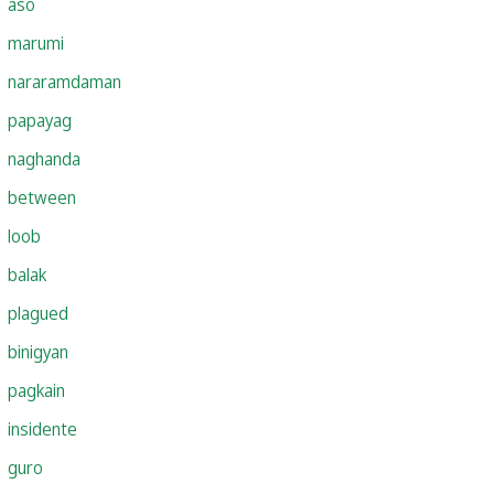
aso
marumi
nararamdaman
papayag
naghanda
between
loob
balak
plagued
binigyan
pagkain
insidente
guro