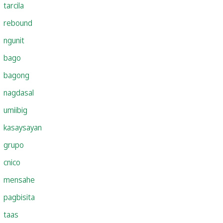
tarcila
rebound
ngunit
bago
bagong
nagdasal
umiibig
kasaysayan
grupo
cnico
mensahe
pagbisita
taas