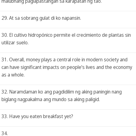
malubhang paglapastangan sa karapatan ng tao.
29. At sa sobrang gulat di ko napansin.
30. El cultivo hidropónico permite el crecimiento de plantas sin
utilizar suelo.
31. Overall, money plays a central role in modern society and
can have significant impacts on people's lives and the economy
as a whole.
32. Naramdaman ko ang pagdidilim ng aking paningin nang
biglang nagpakalma ang mundo sa aking paligid.
33. Have you eaten breakfast yet?
34.