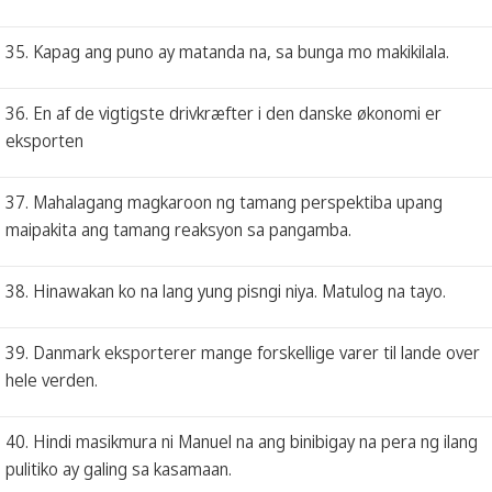
35. Kapag ang puno ay matanda na, sa bunga mo makikilala.
36. En af de vigtigste drivkræfter i den danske økonomi er
eksporten
37. Mahalagang magkaroon ng tamang perspektiba upang
maipakita ang tamang reaksyon sa pangamba.
38. Hinawakan ko na lang yung pisngi niya. Matulog na tayo.
39. Danmark eksporterer mange forskellige varer til lande over
hele verden.
40. Hindi masikmura ni Manuel na ang binibigay na pera ng ilang
pulitiko ay galing sa kasamaan.