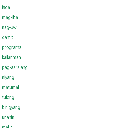
isda
mag-iba
nag-uwi
damit
programs
kailanman
pag-aaralang
niyang
matumal
tulong
binigyang
unahin
maliit