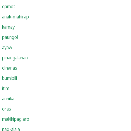
gamot
anak-mahirap
kamay
paungol
ayaw
pinangalanan
dinanas
bumibili
itim
annika
oras
makikipaglaro
nag-alala