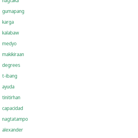
nagtaka
gumapang
karga
kalabaw
medyo
makikiraan
degrees
t-ibang
ayuda
tinitirhan
capacidad
nagtatampo
alexander