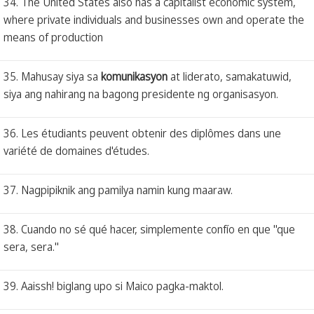
34. The United States also has a capitalist economic system,
where private individuals and businesses own and operate the
means of production
35. Mahusay siya sa
komunikasyon
at liderato, samakatuwid,
siya ang nahirang na bagong presidente ng organisasyon.
36. Les étudiants peuvent obtenir des diplômes dans une
variété de domaines d'études.
37. Nagpipiknik ang pamilya namin kung maaraw.
38. Cuando no sé qué hacer, simplemente confío en que "que
sera, sera."
39. Aaissh! biglang upo si Maico pagka-maktol.