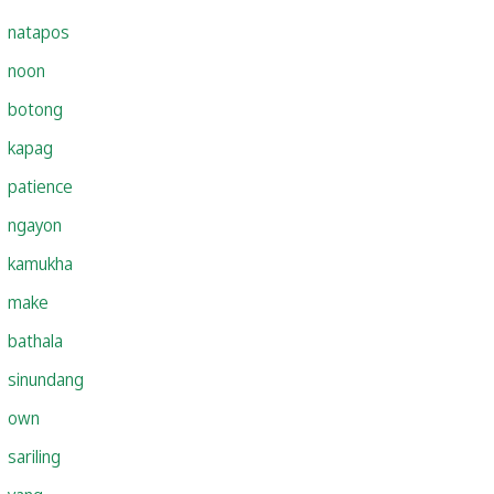
natapos
noon
botong
kapag
patience
ngayon
kamukha
make
bathala
sinundang
own
sariling