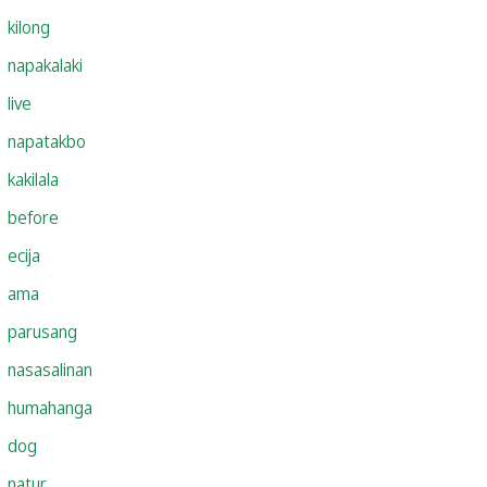
kilong
napakalaki
live
napatakbo
kakilala
before
ecija
ama
parusang
nasasalinan
humahanga
dog
natur