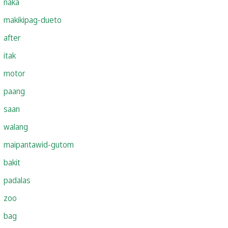
naka
makikipag-dueto
after
itak
motor
paang
saan
walang
maipantawid-gutom
bakit
padalas
zoo
bag