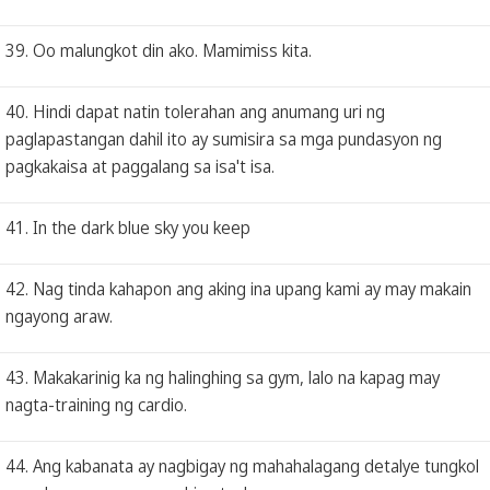
39. Oo malungkot din ako. Mamimiss kita.
40. Hindi dapat natin tolerahan ang anumang uri ng
paglapastangan dahil ito ay sumisira sa mga pundasyon ng
pagkakaisa at paggalang sa isa't isa.
41. In the dark blue sky you keep
42. Nag tinda kahapon ang aking ina upang kami ay may makain
ngayong araw.
43. Makakarinig ka ng halinghing sa gym, lalo na kapag may
nagta-training ng cardio.
44. Ang kabanata ay nagbigay ng mahahalagang detalye tungkol