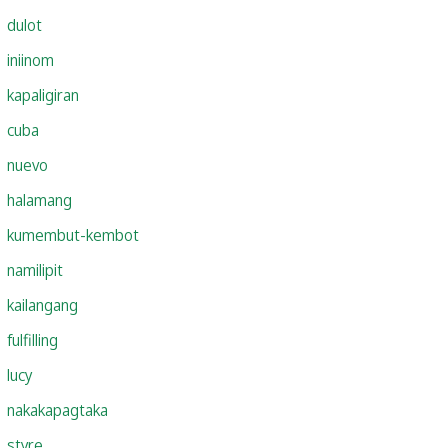
dulot
iniinom
kapaligiran
cuba
nuevo
halamang
kumembut-kembot
namilipit
kailangang
fulfilling
lucy
nakakapagtaka
styre