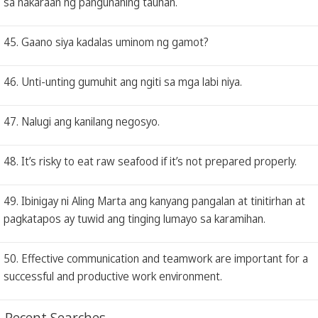
sa nakaraan ng pangunahing tauhan.
45. Gaano siya kadalas uminom ng gamot?
46. Unti-unting gumuhit ang ngiti sa mga labi niya.
47. Nalugi ang kanilang negosyo.
48. It’s risky to eat raw seafood if it’s not prepared properly.
49. Ibinigay ni Aling Marta ang kanyang pangalan at tinitirhan at
pagkatapos ay tuwid ang tinging lumayo sa karamihan.
50. Effective communication and teamwork are important for a
successful and productive work environment.
Recent Searches