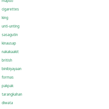
maputi
cigarettes
king
unti-unting
sasagutin
kinausap
nakakaakit
british
binibiyayaan
formas
pakpak
tarangkahan
diwata