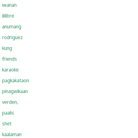
iwanan
ililibre
anumang
rodriguez
kung
friends
karaoke
pagkakataon
pinagwikaan
verden,
paalis
shet
kaalaman