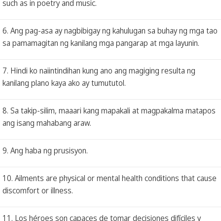
such as in poetry and music.
6. Ang pag-asa ay nagbibigay ng kahulugan sa buhay ng mga tao
sa pamamagitan ng kanilang mga pangarap at mga layunin.
7. Hindi ko naiintindihan kung ano ang magiging resulta ng
kanilang plano kaya ako ay tumututol.
8. Sa takip-silim, maaari kang mapakali at magpakalma matapos
ang isang mahabang araw.
9. Ang haba ng prusisyon.
10. Ailments are physical or mental health conditions that cause
discomfort or illness.
11. Los héroes son capaces de tomar decisiones difíciles y