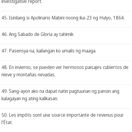
investigative report.
45. Isinilang si Apolinario Mabini noong ika-23 ng Hulyo, 1864.
46. Ang Sabado de Gloria ay tahimik
47. Pasensya na, kailangan ko umalis ng maaga.
48. En invierno, se pueden ver hermosos paisajes cubiertos de
nieve y montañas nevadas.
49. Sang-ayon ako na dapat natin pagtuunan ng pansin ang
kalagayan ng ating kalikasan.
50. Les impôts sont une source importante de revenus pour
l'État.