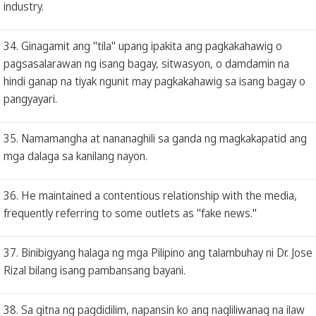
industry.
34. Ginagamit ang "tila" upang ipakita ang pagkakahawig o
pagsasalarawan ng isang bagay, sitwasyon, o damdamin na
hindi ganap na tiyak ngunit may pagkakahawig sa isang bagay o
pangyayari.
35. Namamangha at nananaghili sa ganda ng magkakapatid ang
mga dalaga sa kanilang nayon.
36. He maintained a contentious relationship with the media,
frequently referring to some outlets as "fake news."
37. Binibigyang halaga ng mga Pilipino ang talambuhay ni Dr. Jose
Rizal bilang isang pambansang bayani.
38. Sa gitna ng pagdidilim, napansin ko ang nagliliwanag na ilaw