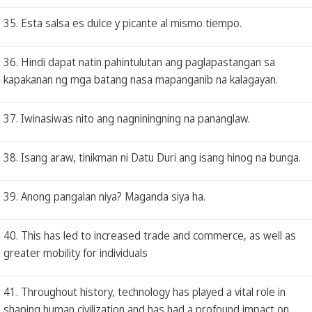
35. Esta salsa es dulce y picante al mismo tiempo.
36. Hindi dapat natin pahintulutan ang paglapastangan sa
kapakanan ng mga batang nasa mapanganib na kalagayan.
37. Iwinasiwas nito ang nagniningning na pananglaw.
38. Isang araw, tinikman ni Datu Duri ang isang hinog na bunga.
39. Anong pangalan niya? Maganda siya ha.
40. This has led to increased trade and commerce, as well as
greater mobility for individuals
41. Throughout history, technology has played a vital role in
shaping human civilization and has had a profound impact on