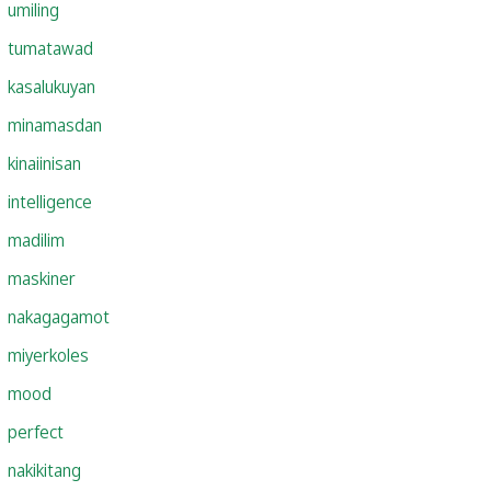
umiling
tumatawad
kasalukuyan
minamasdan
kinaiinisan
intelligence
madilim
maskiner
nakagagamot
miyerkoles
mood
perfect
nakikitang