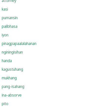
attorney
kasi
pumansin
palibhasa
iyon
pinagpapaalalahanan
nginingisihan
handa
kagustuhang
mukhang
pang-isahang
ina-absorve
pito