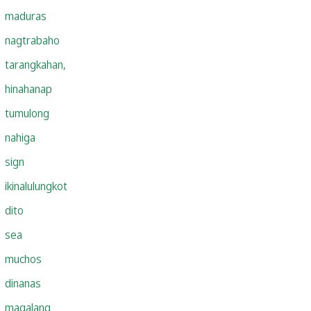
maduras
nagtrabaho
tarangkahan,
hinahanap
tumulong
nahiga
sign
ikinalulungkot
dito
sea
muchos
dinanas
magalang