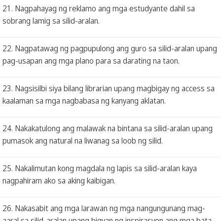
21. Nagpahayag ng reklamo ang mga estudyante dahil sa
sobrang lamig sa silid-aralan.
22. Nagpatawag ng pagpupulong ang guro sa silid-aralan upang
pag-usapan ang mga plano para sa darating na taon.
23. Nagsisilbi siya bilang librarian upang magbigay ng access sa
kaalaman sa mga nagbabasa ng kanyang aklatan.
24. Nakakatulong ang malawak na bintana sa silid-aralan upang
pumasok ang natural na liwanag sa loob ng silid.
25. Nakalimutan kong magdala ng lapis sa silid-aralan kaya
nagpahiram ako sa aking kaibigan.
26. Nakasabit ang mga larawan ng mga nangungunang mag-
aaral sa silid-aralan upang bigyan ng inspirasyon ang mga bata.