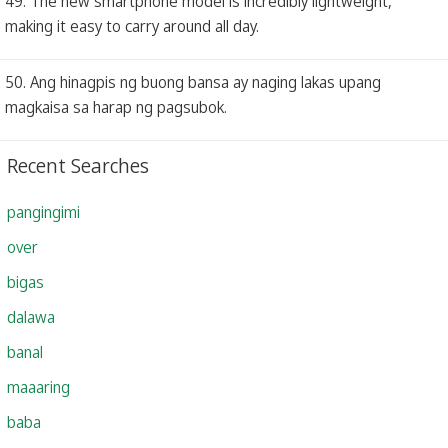
49. The new smartphone model is incredibly lightweight,
making it easy to carry around all day.
50. Ang hinagpis ng buong bansa ay naging lakas upang
magkaisa sa harap ng pagsubok.
Recent Searches
pangingimi
over
bigas
dalawa
banal
maaaring
baba