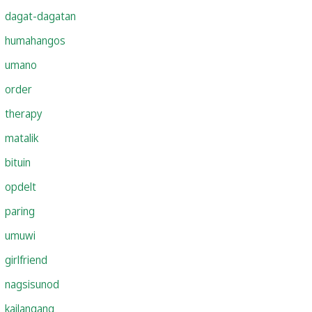
dagat-dagatan
humahangos
umano
order
therapy
matalik
bituin
opdelt
paring
umuwi
girlfriend
nagsisunod
kailangang