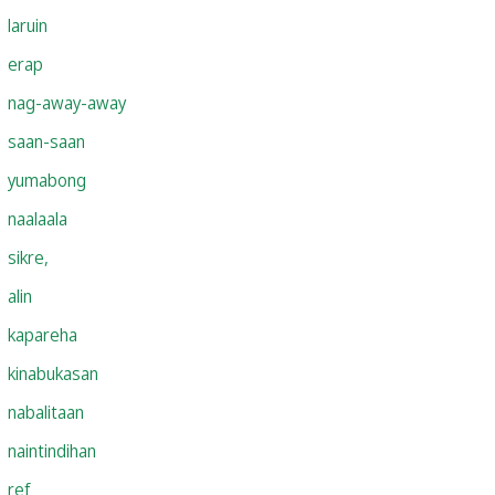
laruin
erap
nag-away-away
saan-saan
yumabong
naalaala
sikre,
alin
kapareha
kinabukasan
nabalitaan
naintindihan
ref