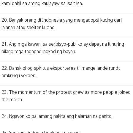
kami dahil sa aming kaulayaw sa isa't isa.
20. Banyak orang di Indonesia yang mengadopsi kucing dari
jalanan atau shelter kucing.
21. Ang mga kawani sa serbisyo-publiko ay dapat na itinuring
bilang mga tagapaglingkod ng bayan.
22. Dansk øl og spiritus eksporteres til mange lande rundt
omkring i verden.
23. The momentum of the protest grew as more people joined
the march.
24. Ngayon ko pa lamang nakita ang halaman na ganito.
25. You can't judge a book by its cover.