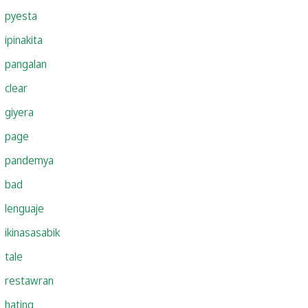
pyesta
ipinakita
pangalan
clear
giyera
page
pandemya
bad
lenguaje
ikinasasabik
tale
restawran
hating