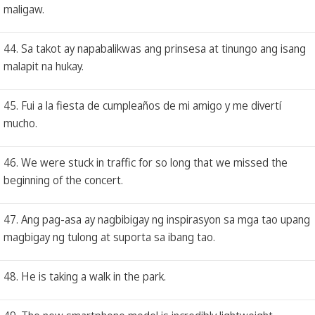
maligaw.
44. Sa takot ay napabalikwas ang prinsesa at tinungo ang isang
malapit na hukay.
45. Fui a la fiesta de cumpleaños de mi amigo y me divertí
mucho.
46. We were stuck in traffic for so long that we missed the
beginning of the concert.
47. Ang pag-asa ay nagbibigay ng inspirasyon sa mga tao upang
magbigay ng tulong at suporta sa ibang tao.
48. He is taking a walk in the park.