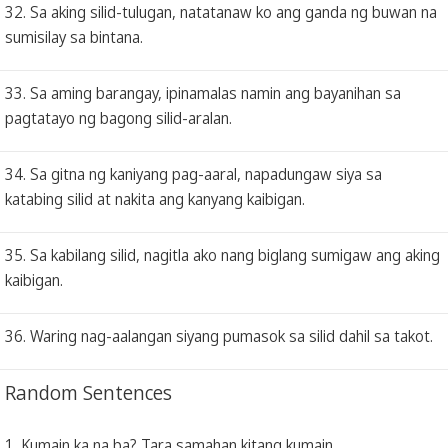
32. Sa aking silid-tulugan, natatanaw ko ang ganda ng buwan na
sumisilay sa bintana.
33. Sa aming barangay, ipinamalas namin ang bayanihan sa
pagtatayo ng bagong silid-aralan.
34. Sa gitna ng kaniyang pag-aaral, napadungaw siya sa
katabing silid at nakita ang kanyang kaibigan.
35. Sa kabilang silid, nagitla ako nang biglang sumigaw ang aking
kaibigan.
36. Waring nag-aalangan siyang pumasok sa silid dahil sa takot.
Random Sentences
1. Kumain ka na ba? Tara samahan kitang kumain.