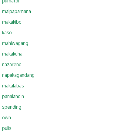
pumatol
maipapamana
makakibo
kaso
mahiwagang
makakuha
nazareno
napakagandang
makalabas
panalangin
spending
own
pulis