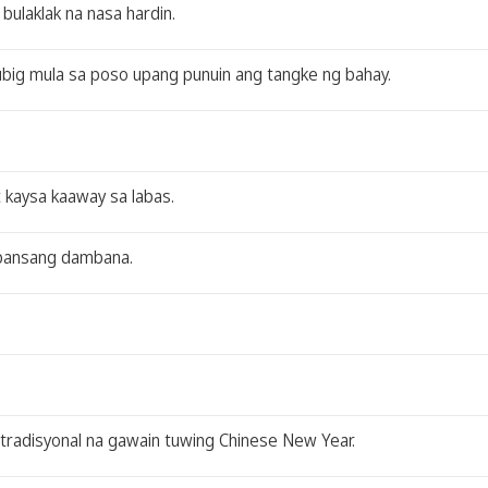
bulaklak na nasa hardin.
tubig mula sa poso upang punuin ang tangke ng bahay.
t kaysa kaaway sa labas.
mbansang dambana.
a tradisyonal na gawain tuwing Chinese New Year.