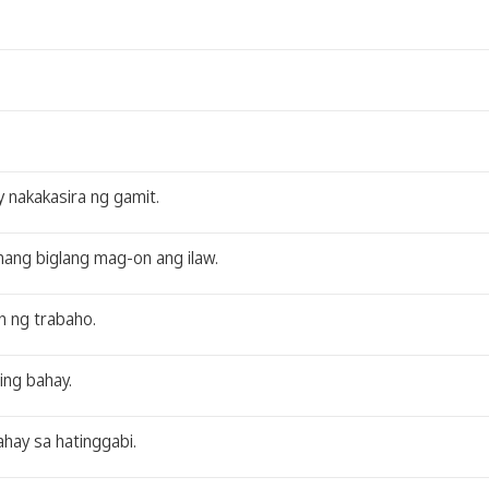
y nakakasira ng gamit.
nang biglang mag-on ang ilaw.
n ng trabaho.
ing bahay.
ahay sa hatinggabi.