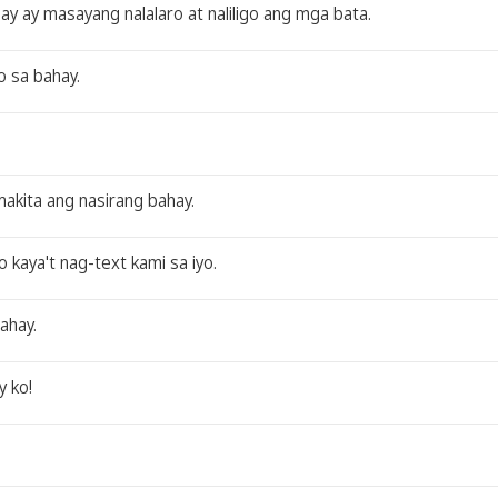
ay ay masayang nalalaro at naliligo ang mga bata.
o sa bahay.
akita ang nasirang bahay.
kaya't nag-text kami sa iyo.
ahay.
y ko!