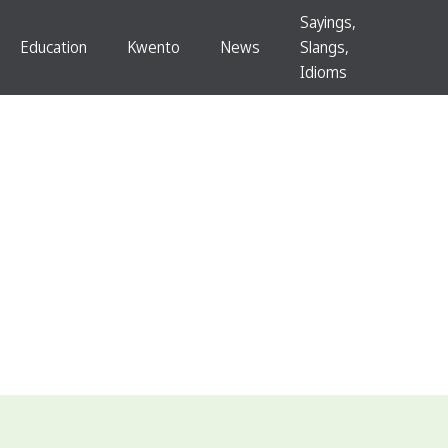
Sayings,
Education
Kwento
News
Slangs,
Idioms