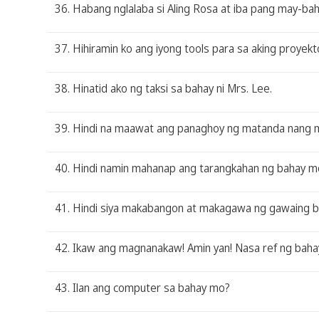
36. Habang nglalaba si Aling Rosa at iba pang may-bah
37. Hihiramin ko ang iyong tools para sa aking proyekt
38. Hinatid ako ng taksi sa bahay ni Mrs. Lee.
39. Hindi na maawat ang panaghoy ng matanda nang m
40. Hindi namin mahanap ang tarangkahan ng bahay mo 
41. Hindi siya makabangon at makagawa ng gawaing b
42. Ikaw ang magnanakaw! Amin yan! Nasa ref ng baha
43. Ilan ang computer sa bahay mo?