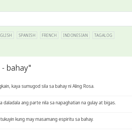
GLISH
SPANISH
FRENCH
INDONESIAN
TAGALOG
 - bahay"
gkain, kaya sumugod sila sa bahay ni Aling Rosa.
a daladala ang parte nila sa napaghatian na gulay at bigas.
g tukuyin kung may masamang espiritu sa bahay.