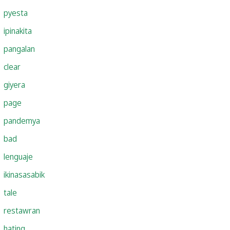
pyesta
ipinakita
pangalan
clear
giyera
page
pandemya
bad
lenguaje
ikinasasabik
tale
restawran
hating