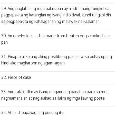
29. Ang paglutas ng mga palaisipan ay hindi lamang tungkol sa
pagpapakita ng katangian ng isang indibidwal, kundi tungkol din
sa pagpapakita ng kahalagahan ng malawak na kaalaman.
30. An omelette is a dish made from beaten eggs cooked in a
pan.
31. Pinapairal ko ang aking positibong pananaw sa buhay upang
hindi ako magkaroon ng agam-agam.
32. Piece of cake
33. Ang takip-silim ay isang magandang panahon para sa mga
nagmamahalan at naglalakad sa ilalim ng mga ilaw ng poste.
34. At hindi papayag ang pusong ito.