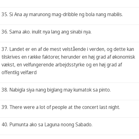
35. Si Ana ay marunong mag-dribble ng bola nang mabilis.
36. Sama ako. inulit nya lang ang sinabi nya.
37. Landet er en af de mest velstående i verden, og dette kan
tilskrives en række faktorer, herunder en høj grad af økonomisk
vækst, en velfungerende arbejdsstyrke og en høj grad af
offentlig velfærd
38. Nabigla siya nang biglang may kumatok sa pinto.
39. There were a lot of people at the concert last night.
40. Pumunta ako sa Laguna noong Sabado.