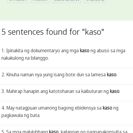
5 sentences found for "kaso"
1. Ipinakita ng dokumentaryo ang mga
kaso
ng abuso sa mga
nakakulong na bilanggo.
2. Kinuha naman nya yung isang bote dun sa lamesa
kaso
.
3. Mahirap hanapin ang katotohanan sa kaibuturan ng
kaso
.
4. May natagpuan umanong bagong ebidensya sa
kaso
ng
pagkawala ng bata.
5. Sa mga malulubhang
kaso
, kailangan ng pagpapakonsulta sa