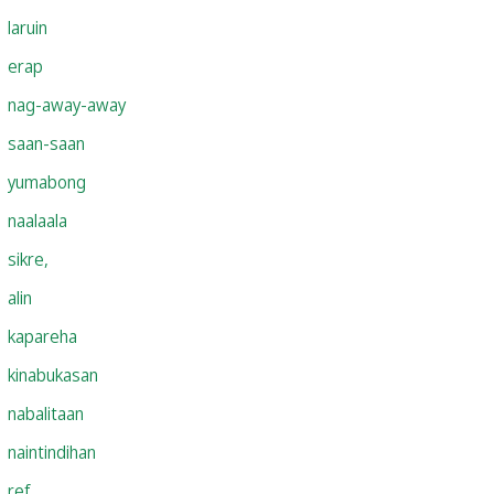
laruin
erap
nag-away-away
saan-saan
yumabong
naalaala
sikre,
alin
kapareha
kinabukasan
nabalitaan
naintindihan
ref