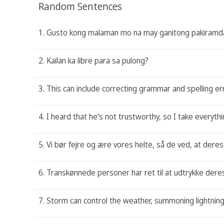
Random Sentences
1. Gusto kong malaman mo na may ganitong pakiramda
2. Kailan ka libre para sa pulong?
3. This can include correcting grammar and spelling er
4. I heard that he's not trustworthy, so I take everythi
5. Vi bør fejre og ære vores helte, så de ved, at deres
6. Transkønnede personer har ret til at udtrykke deres 
7. Storm can control the weather, summoning lightnin