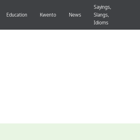
Sayings,
Education
Kwento
News
Slangs,
Idioms