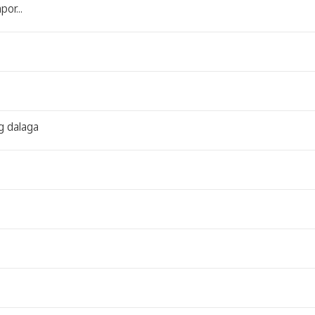
or...
g dalaga