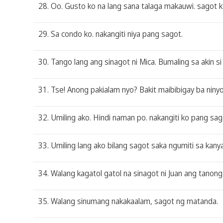
28. Oo. Gusto ko na lang sana talaga makauwi. sagot k
29. Sa condo ko. nakangiti niya pang sagot.
30. Tango lang ang sinagot ni Mica. Bumaling sa akin si
31. Tse! Anong pakialam nyo? Bakit maibibigay ba ninyo
32. Umiling ako. Hindi naman po. nakangiti ko pang sag
33. Umiling lang ako bilang sagot saka ngumiti sa kanya
34. Walang kagatol gatol na sinagot ni Juan ang tanong
35. Walang sinumang nakakaalam, sagot ng matanda.