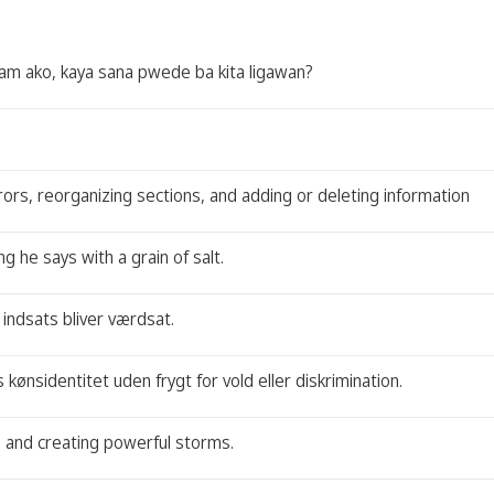
m ako, kaya sana pwede ba kita ligawan?
rors, reorganizing sections, and adding or deleting information
ng he says with a grain of salt.
 indsats bliver værdsat.
kønsidentitet uden frygt for vold eller diskrimination.
g and creating powerful storms.