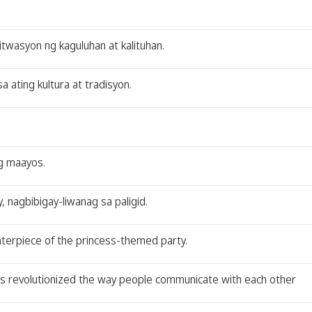
twasyon ng kaguluhan at kalituhan.
ating kultura at tradisyon.
ng maayos.
, nagbibigay-liwanag sa paligid.
nterpiece of the princess-themed party.
has revolutionized the way people communicate with each other