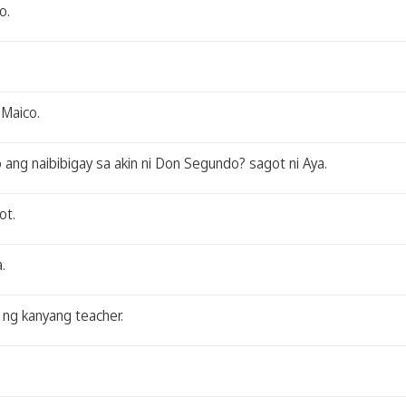
o.
 Maico.
 ang naibibigay sa akin ni Don Segundo? sagot ni Aya.
ot.
.
 ng kanyang teacher.