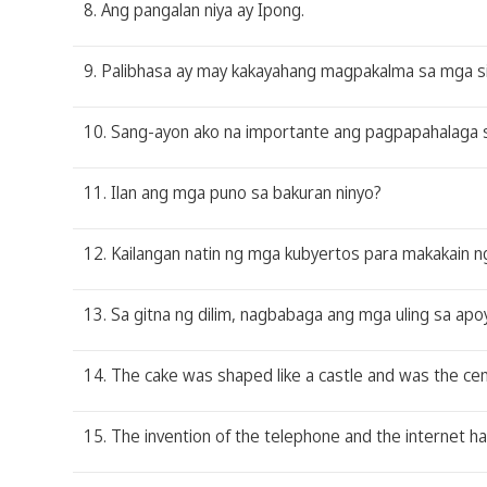
8. Ang pangalan niya ay Ipong.
9. Palibhasa ay may kakayahang magpakalma sa mga si
10. Sang-ayon ako na importante ang pagpapahalaga sa 
11. Ilan ang mga puno sa bakuran ninyo?
12. Kailangan natin ng mga kubyertos para makakain 
13. Sa gitna ng dilim, nagbabaga ang mga uling sa apoy
14. The cake was shaped like a castle and was the ce
15. The invention of the telephone and the internet 