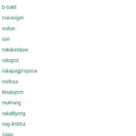
b-bakit
marasigan
wakas
use
nakakadalaw
nalugod
nakapagpropose
melissa
kinukuyom
mukhang
nakaliliyong
nag-iimbita
tulala