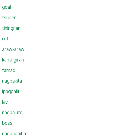
goal
tsuper
tiningnan
ref
araw-araw
kapaligiran
tamad
nagpakita
ipagpalit
lav
nagpaluto
boss
nagpapaitim