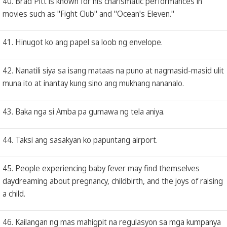
40. Brad Pitt is known for his charismatic performances in
movies such as "Fight Club" and "Ocean's Eleven."
41. Hinugot ko ang papel sa loob ng envelope.
42. Nanatili siya sa isang mataas na puno at nagmasid-masid ulit
muna ito at inantay kung sino ang mukhang nananalo.
43. Baka nga si Amba pa gumawa ng tela aniya.
44. Taksi ang sasakyan ko papuntang airport.
45. People experiencing baby fever may find themselves
daydreaming about pregnancy, childbirth, and the joys of raising
a child.
46. Kailangan ng mas mahigpit na regulasyon sa mga kumpanya