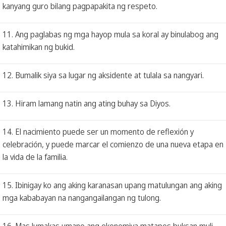
kanyang guro bilang pagpapakita ng respeto.
11. Ang paglabas ng mga hayop mula sa koral ay binulabog ang
katahimikan ng bukid.
12. Bumalik siya sa lugar ng aksidente at tulala sa nangyari.
13. Hiram lamang natin ang ating buhay sa Diyos.
14. El nacimiento puede ser un momento de reflexión y
celebración, y puede marcar el comienzo de una nueva etapa en
la vida de la familia.
15. Ibinigay ko ang aking karanasan upang matulungan ang aking
mga kababayan na nangangailangan ng tulong.
16. Mas lumakas umano ang ekonomiya matapos buksan muli