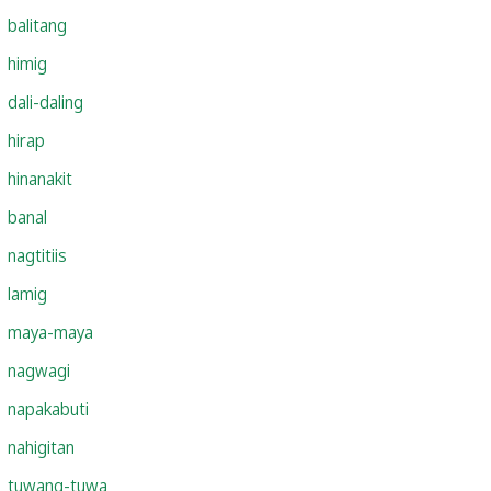
balitang
himig
dali-daling
hirap
hinanakit
banal
nagtitiis
lamig
maya-maya
nagwagi
napakabuti
nahigitan
tuwang-tuwa