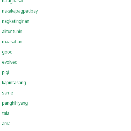
nalagpasan
nakakapagpatibay
nagkatinginan
alituntunin
maasahan
good
evolved
pigi
kapintasang
same
panghihiyang
tala
ama