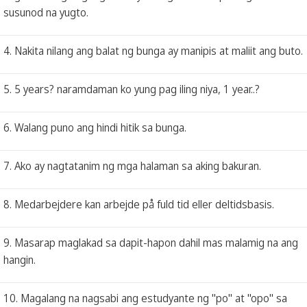
susunod na yugto.
4. Nakita nilang ang balat ng bunga ay manipis at maliit ang buto.
5. 5 years? naramdaman ko yung pag iling niya, 1 year..?
6. Walang puno ang hindi hitik sa bunga.
7. Ako ay nagtatanim ng mga halaman sa aking bakuran.
8. Medarbejdere kan arbejde på fuld tid eller deltidsbasis.
9. Masarap maglakad sa dapit-hapon dahil mas malamig na ang
hangin.
10. Magalang na nagsabi ang estudyante ng "po" at "opo" sa