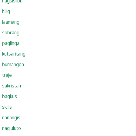
nagsisilbi
hilig
laamang
sobrang
paglinga
kutsaritang
bumangon
traje
sakristan
bagkus
skills
nanangis
nagluluto