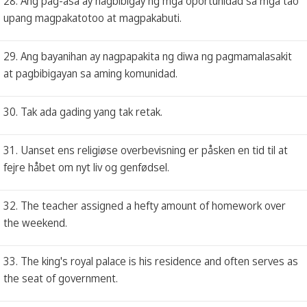
28. Ang pag-asa ay nagbibigay ng mga oportunidad sa mga tao
upang magpakatotoo at magpakabuti.
29. Ang bayanihan ay nagpapakita ng diwa ng pagmamalasakit
at pagbibigayan sa aming komunidad.
30. Tak ada gading yang tak retak.
31. Uanset ens religiøse overbevisning er påsken en tid til at
fejre håbet om nyt liv og genfødsel.
32. The teacher assigned a hefty amount of homework over
the weekend.
33. The king's royal palace is his residence and often serves as
the seat of government.