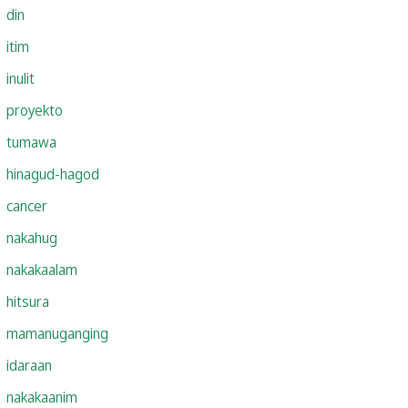
din
itim
inulit
proyekto
tumawa
hinagud-hagod
cancer
nakahug
nakakaalam
hitsura
mamanuganging
idaraan
nakakaanim