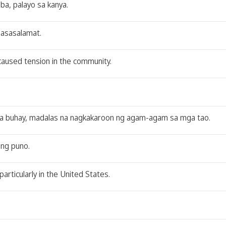
iba, palayo sa kanya.
pasasalamat.
caused tension in the community.
sa buhay, madalas na nagkakaroon ng agam-agam sa mga tao.
 ng puno.
articularly in the United States.