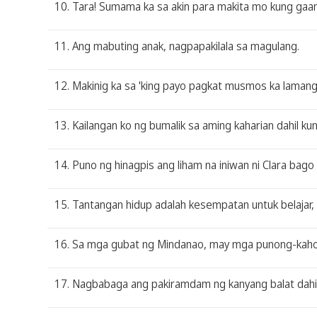
10. Tara! Sumama ka sa akin para makita mo kung gaan
11. Ang mabuting anak, nagpapakilala sa magulang.
12. Makinig ka sa 'king payo pagkat musmos ka lamang
13. Kailangan ko ng bumalik sa aming kaharian dahil kun
14. Puno ng hinagpis ang liham na iniwan ni Clara bago 
15. Tantangan hidup adalah kesempatan untuk belajar
16. Sa mga gubat ng Mindanao, may mga punong-kahoy 
17. Nagbabaga ang pakiramdam ng kanyang balat dahil