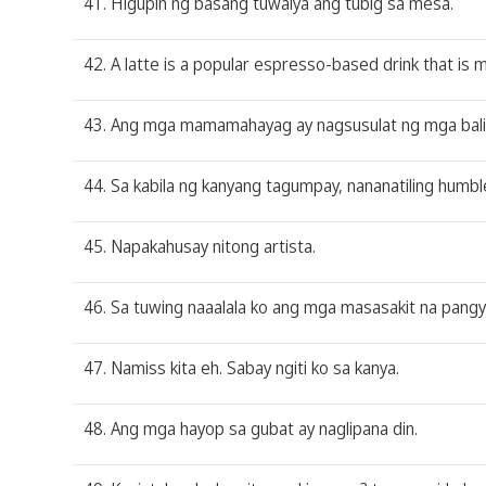
41. Higupin ng basang tuwalya ang tubig sa mesa.
42. A latte is a popular espresso-based drink that is
43. Ang mga mamamahayag ay nagsusulat ng mga bali
44. Sa kabila ng kanyang tagumpay, nananatiling humbl
45. Napakahusay nitong artista.
46. Sa tuwing naaalala ko ang mga masasakit na pangya
47. Namiss kita eh. Sabay ngiti ko sa kanya.
48. Ang mga hayop sa gubat ay naglipana din.