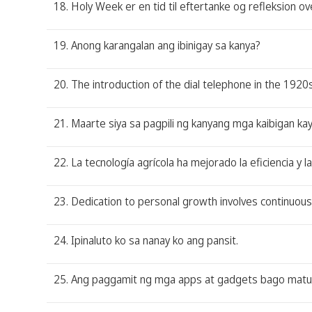
18. Holy Week er en tid til eftertanke og refleksion ov
19. Anong karangalan ang ibinigay sa kanya?
20. The introduction of the dial telephone in the 1920
21. Maarte siya sa pagpili ng kanyang mga kaibigan ka
22. La tecnología agrícola ha mejorado la eficiencia y l
23. Dedication to personal growth involves continuous
24. Ipinaluto ko sa nanay ko ang pansit.
25. Ang paggamit ng mga apps at gadgets bago matulo