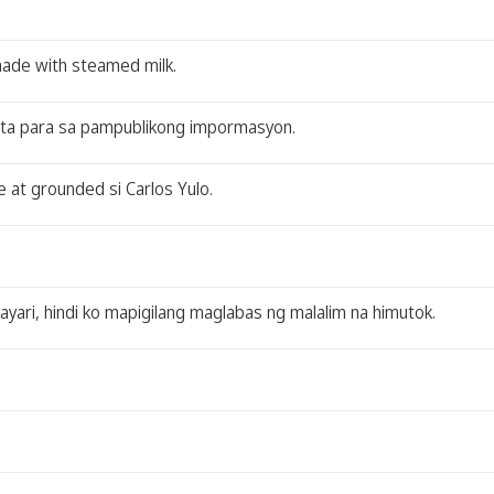
 made with steamed milk.
ta para sa pampublikong impormasyon.
e at grounded si Carlos Yulo.
yari, hindi ko mapigilang maglabas ng malalim na himutok.