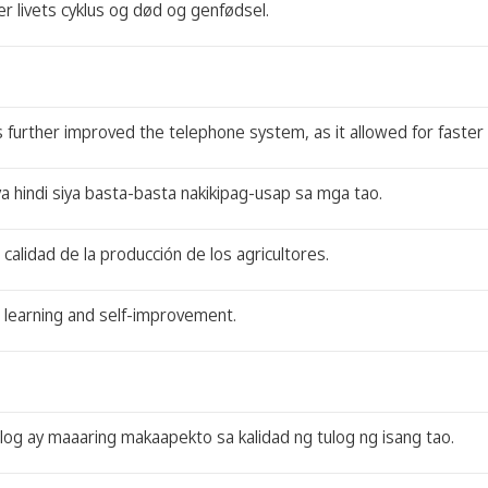
er livets cyklus og død og genfødsel.
s further improved the telephone system, as it allowed for faster 
ya hindi siya basta-basta nakikipag-usap sa mga tao.
a calidad de la producción de los agricultores.
 learning and self-improvement.
g ay maaaring makaapekto sa kalidad ng tulog ng isang tao.