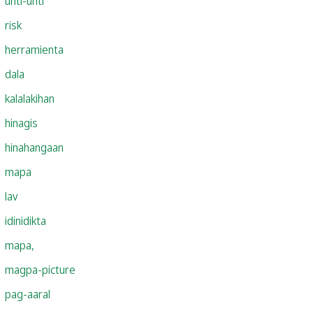
unti-unti
risk
herramienta
dala
kalalakihan
hinagis
hinahangaan
mapa
lav
idinidikta
mapa,
magpa-picture
pag-aaral