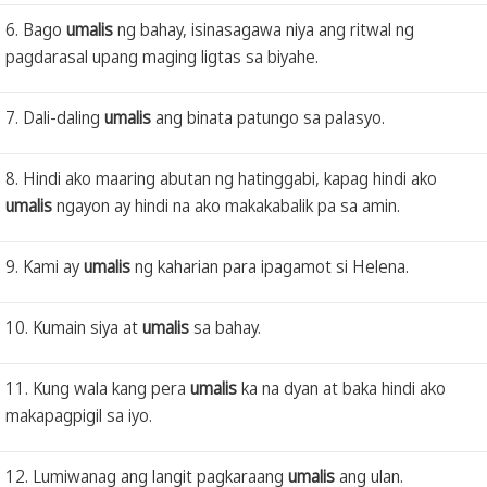
6. Bago
umalis
ng bahay, isinasagawa niya ang ritwal ng
pagdarasal upang maging ligtas sa biyahe.
7. Dali-daling
umalis
ang binata patungo sa palasyo.
8. Hindi ako maaring abutan ng hatinggabi, kapag hindi ako
umalis
ngayon ay hindi na ako makakabalik pa sa amin.
9. Kami ay
umalis
ng kaharian para ipagamot si Helena.
10. Kumain siya at
umalis
sa bahay.
11. Kung wala kang pera
umalis
ka na dyan at baka hindi ako
makapagpigil sa iyo.
12. Lumiwanag ang langit pagkaraang
umalis
ang ulan.