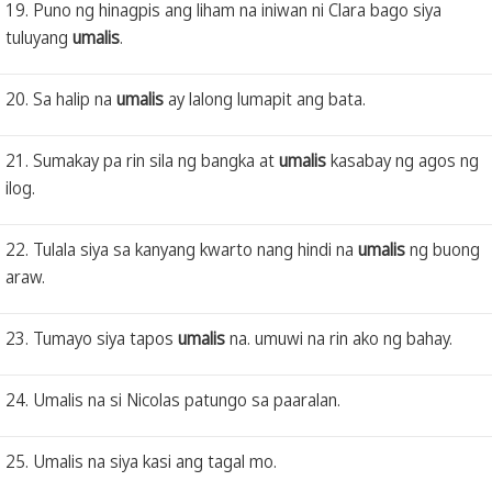
19. Puno ng hinagpis ang liham na iniwan ni Clara bago siya
tuluyang
umalis
.
20. Sa halip na
umalis
ay lalong lumapit ang bata.
21. Sumakay pa rin sila ng bangka at
umalis
kasabay ng agos ng
ilog.
22. Tulala siya sa kanyang kwarto nang hindi na
umalis
ng buong
araw.
23. Tumayo siya tapos
umalis
na. umuwi na rin ako ng bahay.
24. Umalis na si Nicolas patungo sa paaralan.
25. Umalis na siya kasi ang tagal mo.