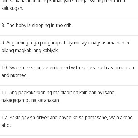
diin sa kahalagahan ng kamalayan sa mga isyu ng mental na
kalusugan.
8. The baby is sleeping in the crib.
9. Ang aming mga pangarap at layunin ay pinagsasama namin
bilang magkabilang kabiyak.
10. Sweetness can be enhanced with spices, such as cinnamon
and nutmeg.
11. Ang pagkakaroon ng malalapit na kaibigan ay isang
nakagagamot na karanasan.
12. Pakibigay sa driver ang bayad ko sa pamasahe, wala akong
abot.