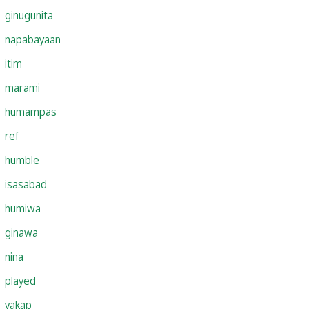
ginugunita
napabayaan
itim
marami
humampas
ref
humble
isasabad
humiwa
ginawa
nina
played
yakap