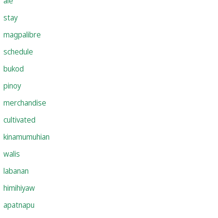
ale
stay
magpalibre
schedule
bukod
pinoy
merchandise
cultivated
kinamumuhian
walis
labanan
himihiyaw
apatnapu