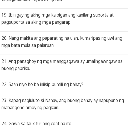
19. Ibinigay ng aking mga kaibigan ang kanilang suporta at
pagsuporta sa aking mga pangarap.
20. Nang makita ang paparating na ulan, kumaripas ng uwi ang
mga bata mula sa palaruan.
21. Ang panaghoy ng mga manggagawa ay umalingawngaw sa
buong pabrika.
22. Saan niyo ho ba iniisip bumili ng bahay?
23. Kapag nagluluto si Nanay, ang buong bahay ay napupuno ng
mabangong amoy ng pagkain.
24. Gawa sa faux fur ang coat na ito.