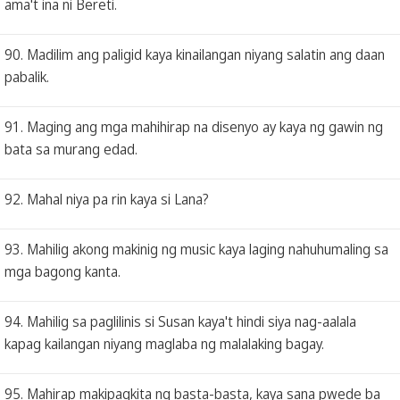
ama't ina ni Bereti.
90. Madilim ang paligid kaya kinailangan niyang salatin ang daan
pabalik.
91. Maging ang mga mahihirap na disenyo ay kaya ng gawin ng
bata sa murang edad.
92. Mahal niya pa rin kaya si Lana?
93. Mahilig akong makinig ng music kaya laging nahuhumaling sa
mga bagong kanta.
94. Mahilig sa paglilinis si Susan kaya't hindi siya nag-aalala
kapag kailangan niyang maglaba ng malalaking bagay.
95. Mahirap makipagkita ng basta-basta, kaya sana pwede ba