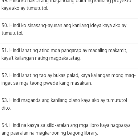
49. Hindi ko nakita ang magandang dulot ng kanilang proyekto
kaya ako ay tumututol.
50. Hindi ko sinasang-ayunan ang kanilang ideya kaya ako ay
tumututol.
51. Hindi lahat ng ating mga pangarap ay madaling makamit,
kaya't kailangan nating magpakatatag.
52. Hindi lahat ng tao ay bukas palad, kaya kailangan mong mag-
ingat sa mga taong pwede kang masaktan.
53. Hindi maganda ang kanilang plano kaya ako ay tumututol
dito.
54. Hindi na kasya sa silid-aralan ang mga libro kaya nagpasya
ang paaralan na magkaroon ng bagong library.