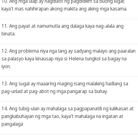
10. Ang mga ulap ay nagdulot ng pagdidilim sa buong lugar,
kaya't mas nahihirapan akong makita ang aking mga kasama.
11. Ang payat at namumutla ang dalaga kaya nag-alala ang
binata.
12. Ang problema niya nga lang ay sadyang malayo ang paaralan
sa palasyo kaya kinausap niya si Helena tungkol sa bagay na
iyon.
13. Ang sugal ay maaaring maging isang malaking hadlang sa
pag-unlad at pag-abot ng mga pangarap sa buhay.
14. Ang tubig-ulan ay mahalaga sa pagpapanatili ng kalikasan at
pangkabuhayan ng mga tao, kaya't mahalaga na ingatan at
pangalaga