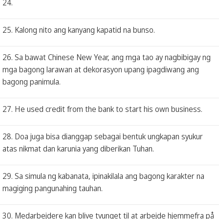
24.
25. Kalong nito ang kanyang kapatid na bunso.
26. Sa bawat Chinese New Year, ang mga tao ay nagbibigay ng
mga bagong larawan at dekorasyon upang ipagdiwang ang
bagong panimula.
27. He used credit from the bank to start his own business.
28. Doa juga bisa dianggap sebagai bentuk ungkapan syukur
atas nikmat dan karunia yang diberikan Tuhan.
29. Sa simula ng kabanata, ipinakilala ang bagong karakter na
magiging pangunahing tauhan.
30. Medarbejdere kan blive tvunget til at arbejde hjemmefra på