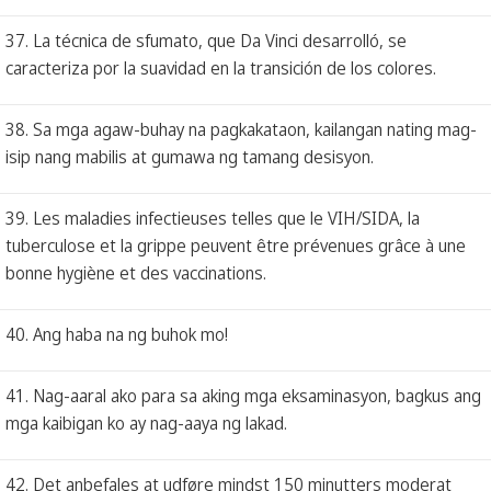
37. La técnica de sfumato, que Da Vinci desarrolló, se
caracteriza por la suavidad en la transición de los colores.
38. Sa mga agaw-buhay na pagkakataon, kailangan nating mag-
isip nang mabilis at gumawa ng tamang desisyon.
39. Les maladies infectieuses telles que le VIH/SIDA, la
tuberculose et la grippe peuvent être prévenues grâce à une
bonne hygiène et des vaccinations.
40. Ang haba na ng buhok mo!
41. Nag-aaral ako para sa aking mga eksaminasyon, bagkus ang
mga kaibigan ko ay nag-aaya ng lakad.
42. Det anbefales at udføre mindst 150 minutters moderat