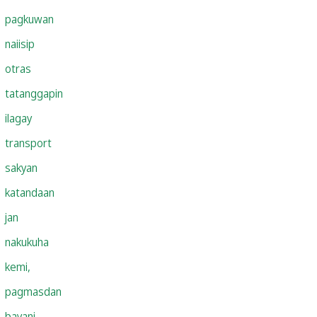
pagkuwan
naiisip
otras
tatanggapin
ilagay
transport
sakyan
katandaan
jan
nakukuha
kemi,
pagmasdan
bayani