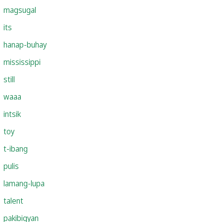
magsugal
its
hanap-buhay
mississippi
still
waaa
intsik
toy
t-ibang
pulis
lamang-lupa
talent
pakibigyan