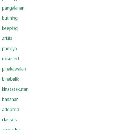
pangalanan
butihing
keeping
arkila
pamilya
misused
pinakawalan
binabalik
kinatatakutan
basahan
adopted
classes
aparador