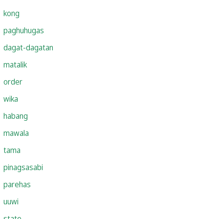
kong
paghuhugas
dagat-dagatan
matalik
order
wika
habang
mawala
tama
pinagsasabi
parehas
uuwi
state