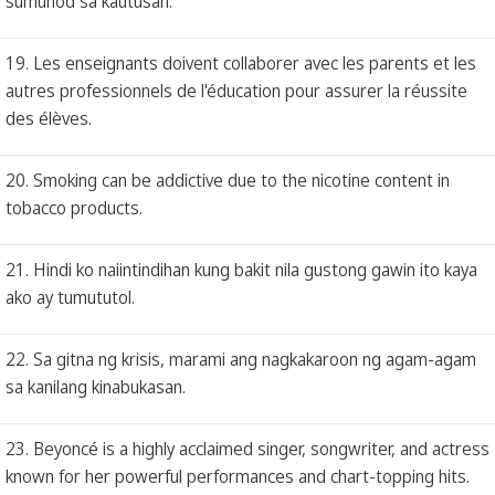
sumunod sa kautusan.
19. Les enseignants doivent collaborer avec les parents et les
autres professionnels de l'éducation pour assurer la réussite
des élèves.
20. Smoking can be addictive due to the nicotine content in
tobacco products.
21. Hindi ko naiintindihan kung bakit nila gustong gawin ito kaya
ako ay tumututol.
22. Sa gitna ng krisis, marami ang nagkakaroon ng agam-agam
sa kanilang kinabukasan.
23. Beyoncé is a highly acclaimed singer, songwriter, and actress
known for her powerful performances and chart-topping hits.