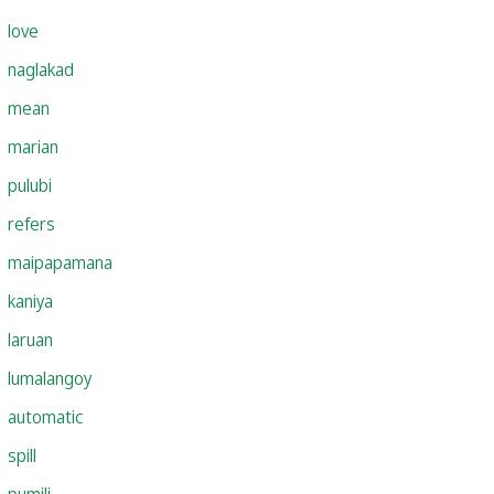
love
naglakad
mean
marian
pulubi
refers
maipapamana
kaniya
laruan
lumalangoy
automatic
spill
pumili