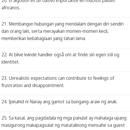
20. El algodón es un cultivo importante en muchos países
africanos.
21. Membangun hubungan yang mendalam dengan diri sendiri
dan orang lain, serta merayakan momen-momen kecil,
memberikan kebahagiaan yang tahan lama.
22. At blive kvinde handler også om at finde sin egen stil og
identitet.
23. Unrealistic expectations can contribute to feelings of
frustration and disappointment.
24. Ipinahid ni Nanay ang gamot sa bungang-araw ng anak.
25. Sa kasal, ang pagdadala ng mga panulat ay mahalaga upang
masigurong makapagsulat ng matatalinong mensahe sa guest