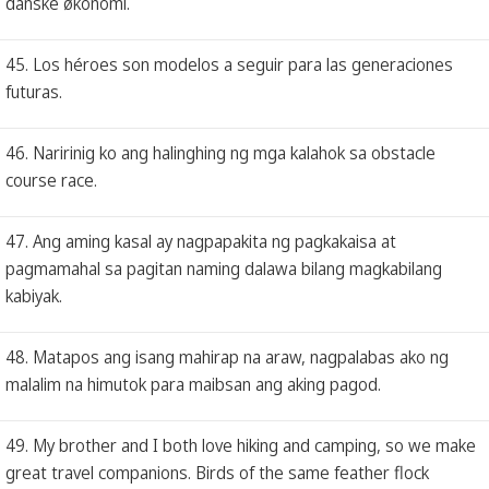
danske økonomi.
45. Los héroes son modelos a seguir para las generaciones
futuras.
46. Naririnig ko ang halinghing ng mga kalahok sa obstacle
course race.
47. Ang aming kasal ay nagpapakita ng pagkakaisa at
pagmamahal sa pagitan naming dalawa bilang magkabilang
kabiyak.
48. Matapos ang isang mahirap na araw, nagpalabas ako ng
malalim na himutok para maibsan ang aking pagod.
49. My brother and I both love hiking and camping, so we make
great travel companions. Birds of the same feather flock