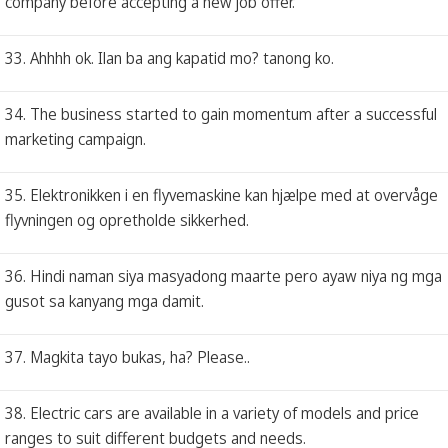
company before accepting a new job offer.
33. Ahhhh ok. Ilan ba ang kapatid mo? tanong ko.
34. The business started to gain momentum after a successful
marketing campaign.
35. Elektronikken i en flyvemaskine kan hjælpe med at overvåge
flyvningen og opretholde sikkerhed.
36. Hindi naman siya masyadong maarte pero ayaw niya ng mga
gusot sa kanyang mga damit.
37. Magkita tayo bukas, ha? Please..
38. Electric cars are available in a variety of models and price
ranges to suit different budgets and needs.