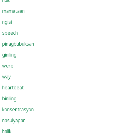
mamataan
ngisi
speech
pinagbubuksan
giniling
were
way
heartbeat
biniling
konsentrasyon
nasulyapan
halik