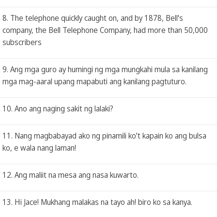
8. The telephone quickly caught on, and by 1878, Bell's
company, the Bell Telephone Company, had more than 50,000
subscribers
9. Ang mga guro ay humingi ng mga mungkahi mula sa kanilang
mga mag-aaral upang mapabuti ang kanilang pagtuturo.
10. Ano ang naging sakit ng lalaki?
11. Nang magbabayad ako ng pinamili ko't kapain ko ang bulsa
ko, e wala nang laman!
12. Ang maliit na mesa ang nasa kuwarto.
13. Hi Jace! Mukhang malakas na tayo ah! biro ko sa kanya.