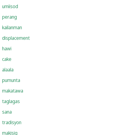
umiisod
perang
kailanman
displacement
hawi
cake
alaala
pumunta
makatawa
taglagas
sana
tradisyon
makisig