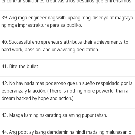
encontrar soluciones creativas a los desafíos que enfrentamos.
39. Ang mga engineer nagsisilbi upang mag-disenyo at magtayo
ng mga imprastraktura para sa publiko.
40. Successful entrepreneurs attribute their achievements to
hard work, passion, and unwavering dedication.
41. Bite the bullet
42. No hay nada más poderoso que un sueño respaldado por la
esperanza y la acción. (There is nothing more powerful than a
dream backed by hope and action.)
43. Maaga kaming nakarating sa aming pupuntahan.
44. Ang poot ay isang damdamin na hindi madaling malunasan o