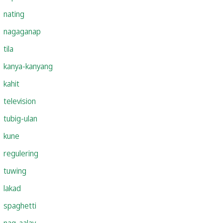
nating
nagaganap
tila
kanya-kanyang
kahit
television
tubig-ulan
kune
regulering
tuwing
lakad
spaghetti
nag-aalay