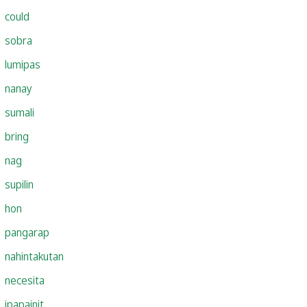
could
sobra
lumipas
nanay
sumali
bring
nag
supilin
hon
pangarap
nahintakutan
necesita
ipapainit