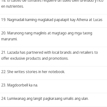
18. El cultivo de tomates requiere un suelo bien drenado y rico
en nutrientes.
19. Nagmadali kaming maglakad papalapit kay Athena at Lucas
20. Marunong nang maglinis at magtago ang mga taong
marurumi.
21. Lazada has partnered with local brands and retailers to
offer exclusive products and promotions.
22. She writes stories in her notebook.
23. Magdoorbell ka na.
24. Lumiwanag ang langit pagkaraang umalis ang ulan.