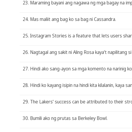
23. Maraming bayani ang nagawa ng mga bagay na imp
24. Mas maliit ang bag ko sa bag ni Cassandra.
25. Instagram Stories is a feature that lets users sh
26. Nagtagal ang sakit ni Aling Rosa kaya't napilitang
27. Hindi ako sang-ayon sa mga komento na narinig ko 
28. Hindi ko kayang isipin na hindi kita kilalanin, kaya 
29. The Lakers' success can be attributed to their stro
30. Bumili ako ng prutas sa Berkeley Bowl.