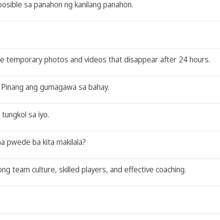
osible sa panahon ng kanilang panahon.
are temporary photos and videos that disappear after 24 hours.
 si Pinang ang gumagawa sa bahay.
tungkol sa iyo.
sana pwede ba kita makilala?
ng team culture, skilled players, and effective coaching.