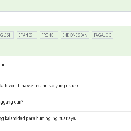
GLISH
SPANISH
FRENCH
INDONESIAN
TAGALOG
t"
katuwid, binawasan ang kanyang grado.
nggang dun?
 kalamidad para humingi ng hustisya.