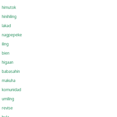
himutok
hinihiling
lakad
nagpepeke
iling
bien
higaan
babasahin
makuha
komunidad
umiling
revise
bula