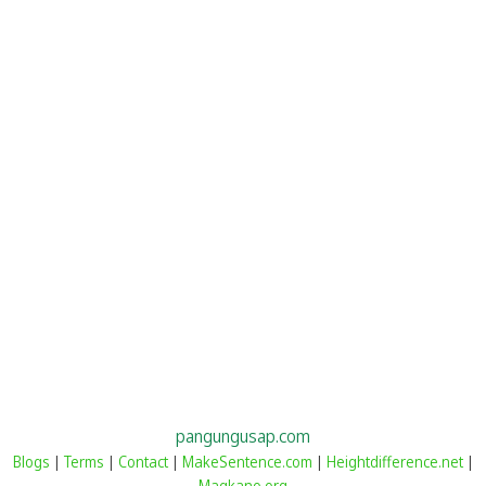
pangungusap.com
Blogs
|
Terms
|
Contact
|
MakeSentence.com
|
Heightdifference.net
|
Magkano.org