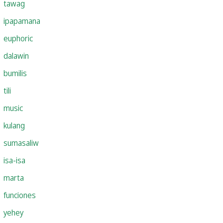
tawag
ipapamana
euphoric
dalawin
bumilis
tili
music
kulang
sumasaliw
isa-isa
marta
funciones
yehey