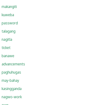
makangiti
kuweba
password
talagang
nagitla
ticket
banawe
advancements
paghuhugas
may-bahay
kasingganda
nagwo-work
own