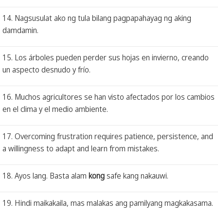
14. Nagsusulat ako ng tula bilang pagpapahayag ng aking
damdamin.
15. Los árboles pueden perder sus hojas en invierno, creando
un aspecto desnudo y frío.
16. Muchos agricultores se han visto afectados por los cambios
en el clima y el medio ambiente.
17. Overcoming frustration requires patience, persistence, and
a willingness to adapt and learn from mistakes.
18. Ayos lang. Basta alam
kong
safe kang nakauwi.
19. Hindi maikakaila, mas malakas ang pamilyang magkakasama.