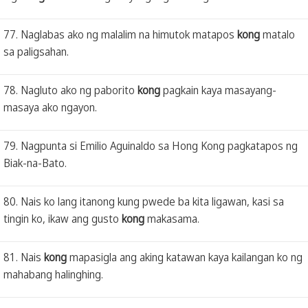
77. Naglabas ako ng malalim na himutok matapos
kong
matalo
sa paligsahan.
78. Nagluto ako ng paborito
kong
pagkain kaya masayang-
masaya ako ngayon.
79. Nagpunta si Emilio Aguinaldo sa Hong Kong pagkatapos ng
Biak-na-Bato.
80. Nais ko lang itanong kung pwede ba kita ligawan, kasi sa
tingin ko, ikaw ang gusto
kong
makasama.
81. Nais
kong
mapasigla ang aking katawan kaya kailangan ko ng
mahabang halinghing.