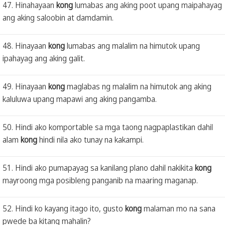
47. Hinahayaan
kong
lumabas ang aking poot upang maipahayag
ang aking saloobin at damdamin.
48. Hinayaan
kong
lumabas ang malalim na himutok upang
ipahayag ang aking galit.
49. Hinayaan
kong
maglabas ng malalim na himutok ang aking
kaluluwa upang mapawi ang aking pangamba.
50. Hindi ako komportable sa mga taong nagpaplastikan dahil
alam
kong
hindi nila ako tunay na kakampi.
51. Hindi ako pumapayag sa kanilang plano dahil nakikita
kong
mayroong mga posibleng panganib na maaring maganap.
52. Hindi ko kayang itago ito, gusto
kong
malaman mo na sana
pwede ba kitang mahalin?