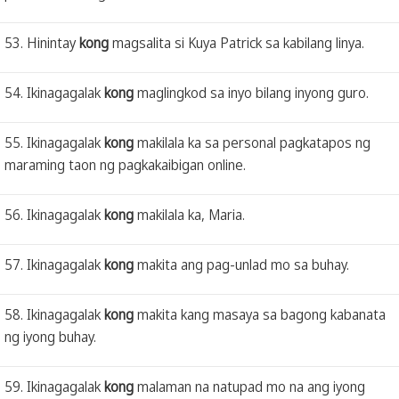
53. Hinintay
kong
magsalita si Kuya Patrick sa kabilang linya.
54. Ikinagagalak
kong
maglingkod sa inyo bilang inyong guro.
55. Ikinagagalak
kong
makilala ka sa personal pagkatapos ng
maraming taon ng pagkakaibigan online.
56. Ikinagagalak
kong
makilala ka, Maria.
57. Ikinagagalak
kong
makita ang pag-unlad mo sa buhay.
58. Ikinagagalak
kong
makita kang masaya sa bagong kabanata
ng iyong buhay.
59. Ikinagagalak
kong
malaman na natupad mo na ang iyong