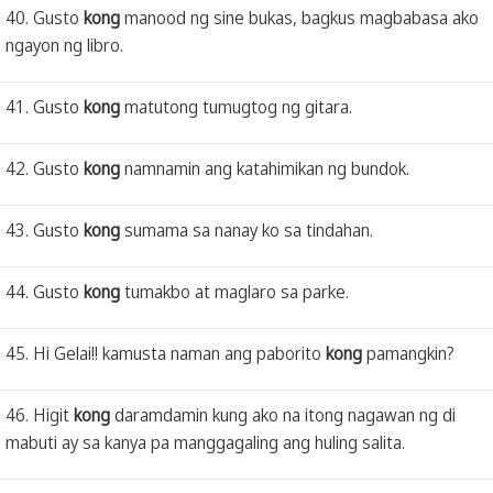
40. Gusto
kong
manood ng sine bukas, bagkus magbabasa ako
ngayon ng libro.
41. Gusto
kong
matutong tumugtog ng gitara.
42. Gusto
kong
namnamin ang katahimikan ng bundok.
43. Gusto
kong
sumama sa nanay ko sa tindahan.
44. Gusto
kong
tumakbo at maglaro sa parke.
45. Hi Gelai!! kamusta naman ang paborito
kong
pamangkin?
46. Higit
kong
daramdamin kung ako na itong nagawan ng di
mabuti ay sa kanya pa manggagaling ang huling salita.