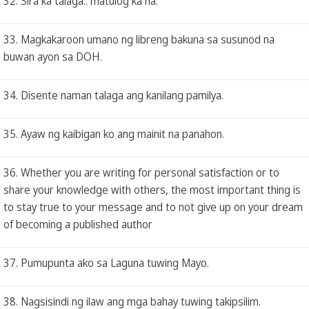
32. Sira ka talaga.. matulog ka na.
33. Magkakaroon umano ng libreng bakuna sa susunod na
buwan ayon sa DOH.
34. Disente naman talaga ang kanilang pamilya.
35. Ayaw ng kaibigan ko ang mainit na panahon.
36. Whether you are writing for personal satisfaction or to
share your knowledge with others, the most important thing is
to stay true to your message and to not give up on your dream
of becoming a published author
37. Pumupunta ako sa Laguna tuwing Mayo.
38. Nagsisindi ng ilaw ang mga bahay tuwing takipsilim.