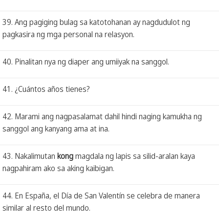
39. Ang pagiging bulag sa katotohanan ay nagdudulot ng
pagkasira ng mga personal na relasyon.
40. Pinalitan nya ng diaper ang umiiyak na sanggol.
41. ¿Cuántos años tienes?
42. Marami ang nagpasalamat dahil hindi naging kamukha ng
sanggol ang kanyang ama at ina.
43. Nakalimutan
kong
magdala ng lapis sa silid-aralan kaya
nagpahiram ako sa aking kaibigan.
44. En España, el Día de San Valentín se celebra de manera
similar al resto del mundo.