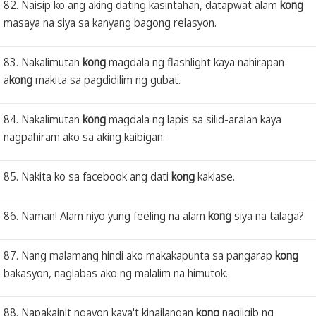
82. Naisip ko ang aking dating kasintahan, datapwat alam
kong
masaya na siya sa kanyang bagong relasyon.
83. Nakalimutan
kong
magdala ng flashlight kaya nahirapan
a
kong
makita sa pagdidilim ng gubat.
84. Nakalimutan
kong
magdala ng lapis sa silid-aralan kaya
nagpahiram ako sa aking kaibigan.
85. Nakita ko sa facebook ang dati
kong
kaklase.
86. Naman! Alam niyo yung feeling na alam
kong
siya na talaga?
87. Nang malamang hindi ako makakapunta sa pangarap
kong
bakasyon, naglabas ako ng malalim na himutok.
88. Napakainit ngayon kaya't kinailangan
kong
nagiigib ng