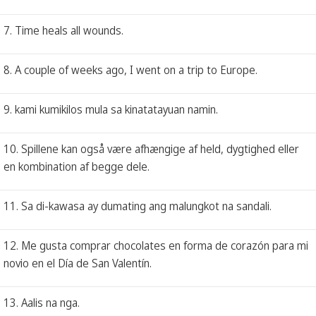
7. Time heals all wounds.
8. A couple of weeks ago, I went on a trip to Europe.
9. kami kumikilos mula sa kinatatayuan namin.
10. Spillene kan også være afhængige af held, dygtighed eller
en kombination af begge dele.
11. Sa di-kawasa ay dumating ang malungkot na sandali.
12. Me gusta comprar chocolates en forma de corazón para mi
novio en el Día de San Valentín.
13. Aalis na nga.