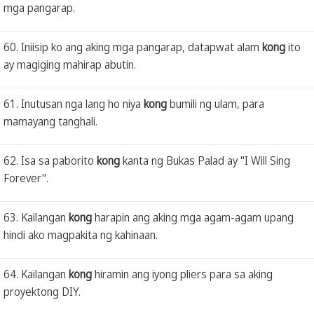
mga pangarap.
60. Iniisip ko ang aking mga pangarap, datapwat alam
kong
ito
ay magiging mahirap abutin.
61. Inutusan nga lang ho niya
kong
bumili ng ulam, para
mamayang tanghali.
62. Isa sa paborito
kong
kanta ng Bukas Palad ay "I Will Sing
Forever".
63. Kailangan
kong
harapin ang aking mga agam-agam upang
hindi ako magpakita ng kahinaan.
64. Kailangan
kong
hiramin ang iyong pliers para sa aking
proyektong DIY.