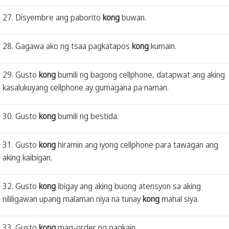
27. Disyembre ang paborito
kong
buwan.
28. Gagawa ako ng tsaa pagkatapos
kong
kumain.
29. Gusto
kong
bumili ng bagong cellphone, datapwat ang aking
kasalukuyang cellphone ay gumagana pa naman.
30. Gusto
kong
bumili ng bestida.
31. Gusto
kong
hiramin ang iyong cellphone para tawagan ang
aking kaibigan.
32. Gusto
kong
ibigay ang aking buong atensyon sa aking
nililigawan upang malaman niya na tunay
kong
mahal siya.
33. Gusto
kong
mag-order ng pagkain.