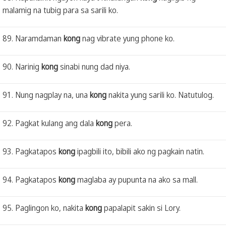
malamig na tubig para sa sarili ko.
89. Naramdaman
kong
nag vibrate yung phone ko.
90. Narinig
kong
sinabi nung dad niya.
91. Nung nagplay na, una
kong
nakita yung sarili ko. Natutulog.
92. Pagkat kulang ang dala
kong
pera.
93. Pagkatapos
kong
ipagbili ito, bibili ako ng pagkain natin.
94. Pagkatapos
kong
maglaba ay pupunta na ako sa mall.
95. Paglingon ko, nakita
kong
papalapit sakin si Lory.