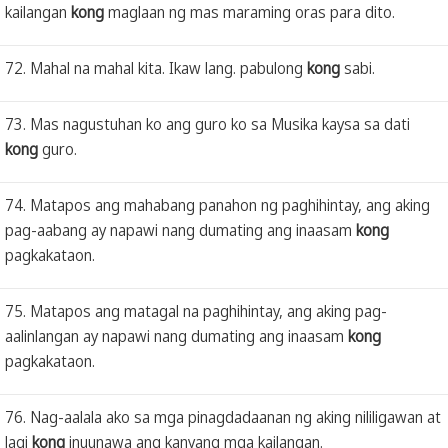
kailangan
kong
maglaan ng mas maraming oras para dito.
72. Mahal na mahal kita. Ikaw lang. pabulong
kong
sabi.
73. Mas nagustuhan ko ang guro ko sa Musika kaysa sa dati
kong
guro.
74. Matapos ang mahabang panahon ng paghihintay, ang aking
pag-aabang ay napawi nang dumating ang inaasam
kong
pagkakataon.
75. Matapos ang matagal na paghihintay, ang aking pag-
aalinlangan ay napawi nang dumating ang inaasam
kong
pagkakataon.
76. Nag-aalala ako sa mga pinagdadaanan ng aking nililigawan at
lagi
kong
inuunawa ang kanyang mga kailangan.