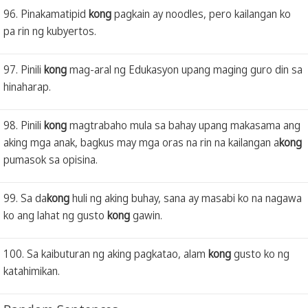
96. Pinakamatipid
kong
pagkain ay noodles, pero kailangan ko
pa rin ng kubyertos.
97. Pinili
kong
mag-aral ng Edukasyon upang maging guro din sa
hinaharap.
98. Pinili
kong
magtrabaho mula sa bahay upang makasama ang
aking mga anak, bagkus may mga oras na rin na kailangan a
kong
pumasok sa opisina.
99. Sa da
kong
huli ng aking buhay, sana ay masabi ko na nagawa
ko ang lahat ng gusto
kong
gawin.
100. Sa kaibuturan ng aking pagkatao, alam
kong
gusto ko ng
katahimikan.