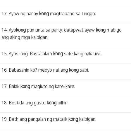
13. Ayaw ng nanay
kong
magtrabaho sa Linggo.
14. Ayo
kong
pumunta sa party, datapwat ayaw
kong
mabigo
ang aking mga kaibigan.
15. Ayos lang. Basta alam
kong
safe kang nakauwi.
16. Babasahin ko? medyo naiilang
kong
sabi.
17. Balak
kong
magluto ng kare-kare.
18. Bestida ang gusto
kong
bilhin.
19. Beth ang pangalan ng matalik
kong
kaibigan.