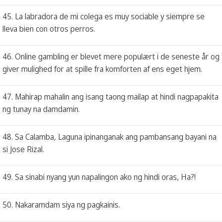
45. La labradora de mi colega es muy sociable y siempre se
lleva bien con otros perros.
46. Online gambling er blevet mere populært i de seneste år og
giver mulighed for at spille fra komforten af ens eget hjem.
47. Mahirap mahalin ang isang taong mailap at hindi nagpapakita
ng tunay na damdamin.
48. Sa Calamba, Laguna ipinanganak ang pambansang bayani na
si Jose Rizal.
49. Sa sinabi nyang yun napalingon ako ng hindi oras, Ha?!
50. Nakaramdam siya ng pagkainis.