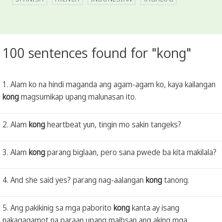
100 sentences found for "kong"
1. Alam ko na hindi maganda ang agam-agam ko, kaya kailangan
kong
magsumikap upang malunasan ito.
2. Alam
kong
heartbeat yun, tingin mo sakin tangeks?
3. Alam
kong
parang biglaan, pero sana pwede ba kita makilala?
4. And she said yes? parang nag-aalangan
kong
tanong.
5. Ang pakikinig sa mga paborito
kong
kanta ay isang
nakagagamot na paraan upang maibsan ang aking mga