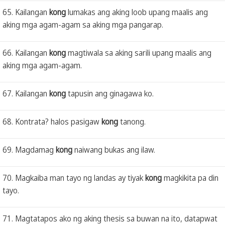
65. Kailangan
kong
lumakas ang aking loob upang maalis ang
aking mga agam-agam sa aking mga pangarap.
66. Kailangan
kong
magtiwala sa aking sarili upang maalis ang
aking mga agam-agam.
67. Kailangan
kong
tapusin ang ginagawa ko.
68. Kontrata? halos pasigaw
kong
tanong.
69. Magdamag
kong
naiwang bukas ang ilaw.
70. Magkaiba man tayo ng landas ay tiyak
kong
magkikita pa din
tayo.
71. Magtatapos ako ng aking thesis sa buwan na ito, datapwat