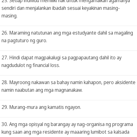
25. Setiap individu memiliki hak untuk mengamalkan agamanya
sendiri dan menjalankan ibadah sesuai keyakinan masing-
masing.
26. Maraming natutunan ang mga estudyante dahil sa magaling
na pagtuturo ng guro.
27. Hindi dapat magpakalugi sa pagpapautang dahil ito ay
nagdudulot ng financial loss.
28. Mayroong nakawan sa bahay namin kahapon, pero aksidente
namin naabutan ang mga magnanakaw.
29. Murang-mura ang kamatis ngayon.
30. Ang mga opisyal ng barangay ay nag-organisa ng programa
kung saan ang mga residente ay maaaring lumibot sa kalsada