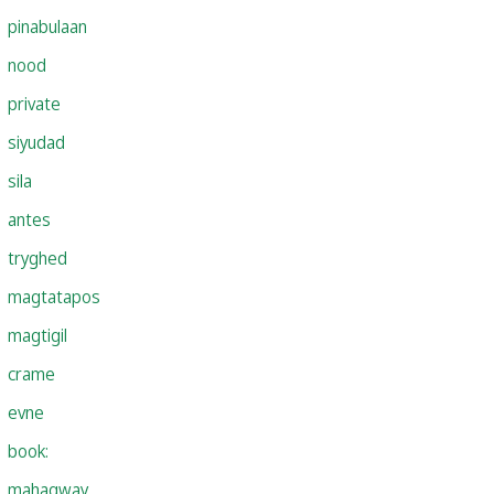
pinabulaan
nood
private
siyudad
sila
antes
tryghed
magtatapos
magtigil
crame
evne
book:
mahagway