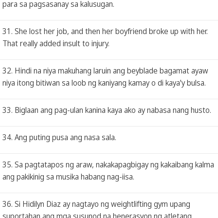
para sa pagsasanay sa kalusugan.
31. She lost her job, and then her boyfriend broke up with her.
That really added insult to injury.
32. Hindi na niya makuhang laruin ang beyblade bagamat ayaw
niya itong bitiwan sa loob ng kaniyang kamay o di kaya'y bulsa.
33. Biglaan ang pag-ulan kanina kaya ako ay nabasa nang husto.
34. Ang puting pusa ang nasa sala.
35. Sa pagtatapos ng araw, nakakapagbigay ng kakaibang kalma
ang pakikinig sa musika habang nag-iisa.
36. Si Hidilyn Diaz ay nagtayo ng weightlifting gym upang
suportahan ang mga susunod na henerasyon ng atletang