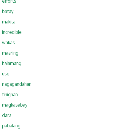
efforts
batay
makita
incredible
wakas
maaring
halamang
use
nagagandahan
tinignan
magkasabay
clara
pabalang