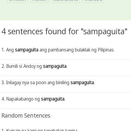
4 sentences found for "sampaguita"
1. Ang
sampaguita
ang pambansang bulaklak ng Pilipinas.
2. Bumili si Andoy ng
sampaguita
.
3. Inilagay nya sa poon ang biniling
sampaguita
.
4. Napakabango ng
sampaguita
.
Random Sentences
1. Kumain na kami ng tanghalian kanina.