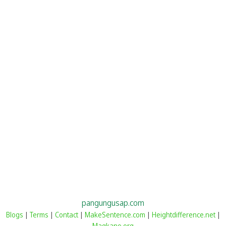
pangungusap.com
Blogs
|
Terms
|
Contact
|
MakeSentence.com
|
Heightdifference.net
|
Magkano.org