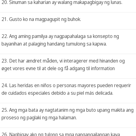
20. Sinuman sa kaharian ay walang makapagbigay ng lunas.
21. Gusto ko na magpagupit ng buhok.
22. Ang aming pamilya ay nagpapahalaga sa konsepto ng
bayanihan at palaging handang tumulong sa kapwa.
23. Det har ændret måden, vi interagerer med hinanden og
øget vores evne til at dele og få adgang til information
24. Las heridas en niños o personas mayores pueden requerir
de cuidados especiales debido a su piel más delicada.
25. Ang mga bata ay nagtatanim ng mga buto upang makita ang
proseso ng paglaki ng mga halaman.
26. Nagbigay ako ng tulong sa mga nangangailangan kaya