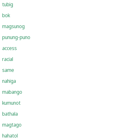
tubig
bok
magsunog
punung-puno
access
racial
same
nahiga
mabango
kumunot
bathala
magtago
hahatol