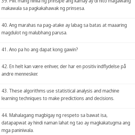
39. Pilit mang hinila ng prinsipe ang kamay ay di nito magawang
makawala sa pagkakahawak ng prinsesa.
40. Ang marahas na pag-atake ay labag sa batas at maaaring
magdulot ng malubhang parusa.
41. Ano pa ho ang dapat kong gawin?
42. En helt kan være enhver, der har en positiv indflydelse på
andre mennesker.
43. These algorithms use statistical analysis and machine
learning techniques to make predictions and decisions.
44. Mahalagang magbigay ng respeto sa bawat isa,
datapapwat ay hindi naman lahat ng tao ay magkakatugma ang
mga paniniwala.