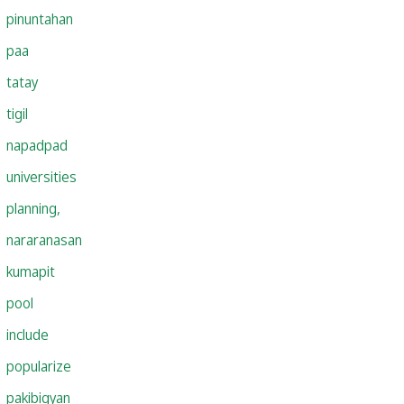
pinuntahan
paa
tatay
tigil
napadpad
universities
planning,
nararanasan
kumapit
pool
include
popularize
pakibigyan