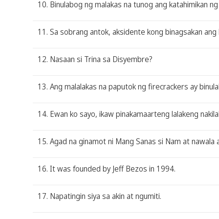
10. Binulabog ng malakas na tunog ang katahimikan ng 
11. Sa sobrang antok, aksidente kong binagsakan ang l
12. Nasaan si Trina sa Disyembre?
13. Ang malalakas na paputok ng firecrackers ay binu
14. Ewan ko sayo, ikaw pinakamaarteng lalakeng nakilal
15. Agad na ginamot ni Mang Sanas si Nam at nawala a
16. It was founded by Jeff Bezos in 1994.
17. Napatingin siya sa akin at ngumiti.