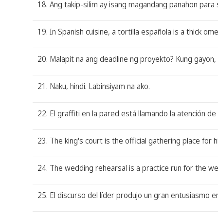
18. Ang takip-silim ay isang magandang panahon para 
19. In Spanish cuisine, a tortilla española is a thick 
20. Malapit na ang deadline ng proyekto? Kung gayon,
21. Naku, hindi. Labinsiyam na ako.
22. El graffiti en la pared está llamando la atención de l
23. The king's court is the official gathering place for h
24. The wedding rehearsal is a practice run for the 
25. El discurso del líder produjo un gran entusiasmo 