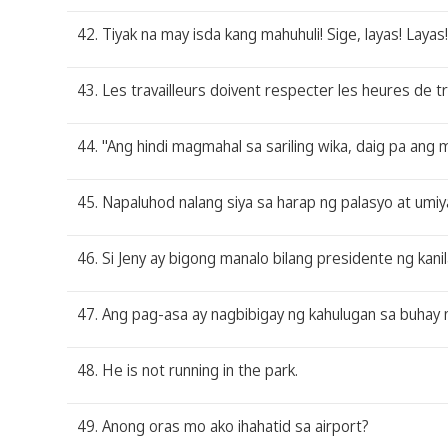
42. Tiyak na may isda kang mahuhuli! Sige, layas! La
43. Les travailleurs doivent respecter les heures de tr
44. "Ang hindi magmahal sa sariling wika, daig pa ang
45. Napaluhod nalang siya sa harap ng palasyo at umiy
46. Si Jeny ay bigong manalo bilang presidente ng kani
47. Ang pag-asa ay nagbibigay ng kahulugan sa buhay
48. He is not running in the park.
49. Anong oras mo ako ihahatid sa airport?