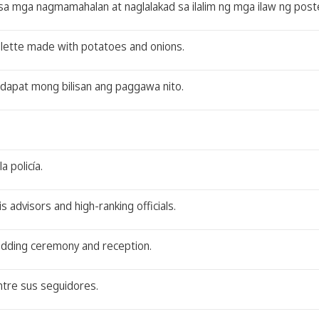
sa mga nagmamahalan at naglalakad sa ilalim ng mga ilaw ng post
omelette made with potatoes and onions.
 dapat mong bilisan ang paggawa nito.
a policía.
is advisors and high-ranking officials.
wedding ceremony and reception.
entre sus seguidores.