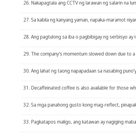
26. Nakapagtala ang CCTV ng larawan ng salarin na l
27. Sa kabila ng kanyang yaman, napaka-maramot niyan
28. Ang pagtulong sa iba o pagbibigay ng serbisyo ay
29. The company’s momentum slowed down due to a d
30. Ang lahat ng taong napapadaan sa nasabing puno'
31. Decaffeinated coffee is also available for those wh
32. Sa mga panahong gusto kong mag-reflect, pinapak
33. Pagkatapos maligo, ang katawan ay nagiging maba