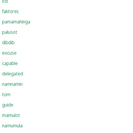
lcd
faktorer,
pamamahinga
palusot
dibdib
excuse
capable
delegated
namnamin
tom
guide
mamulot
namumula