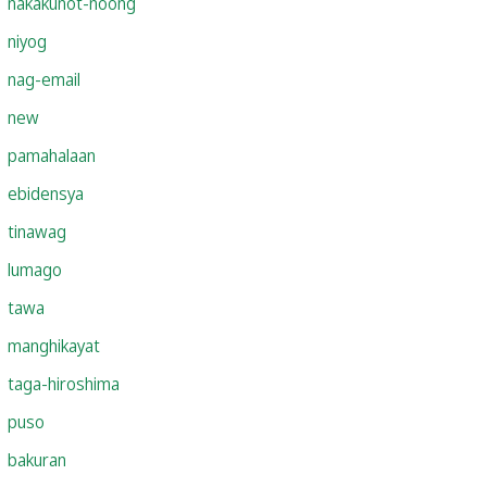
nakakunot-noong
niyog
nag-email
new
pamahalaan
ebidensya
tinawag
lumago
tawa
manghikayat
taga-hiroshima
puso
bakuran