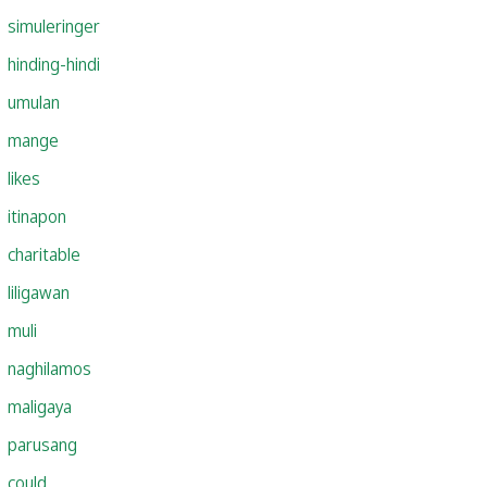
simuleringer
hinding-hindi
umulan
mange
likes
itinapon
charitable
liligawan
muli
naghilamos
maligaya
parusang
could