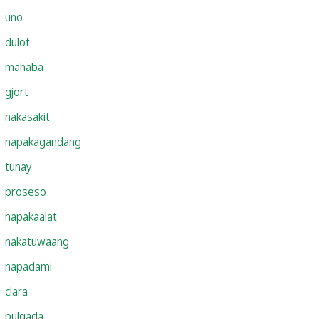
uno
dulot
mahaba
gjort
nakasakit
napakagandang
tunay
proseso
napakaalat
nakatuwaang
napadami
clara
pulgada