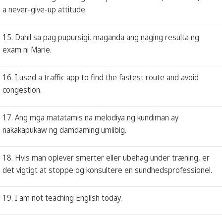
a never-give-up attitude.
15. Dahil sa pag pupursigi, maganda ang naging resulta ng
exam ni Marie.
16. I used a traffic app to find the fastest route and avoid
congestion.
17. Ang mga matatamis na melodiya ng kundiman ay
nakakapukaw ng damdaming umiibig.
18. Hvis man oplever smerter eller ubehag under træning, er
det vigtigt at stoppe og konsultere en sundhedsprofessionel.
19. I am not teaching English today.