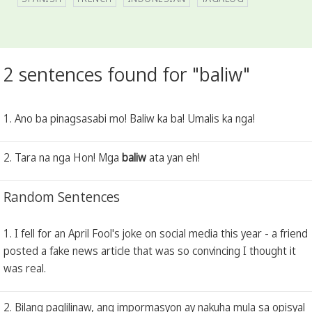
2 sentences found for "baliw"
1. Ano ba pinagsasabi mo! Baliw ka ba! Umalis ka nga!
2. Tara na nga Hon! Mga
baliw
ata yan eh!
Random Sentences
1. I fell for an April Fool's joke on social media this year - a friend
posted a fake news article that was so convincing I thought it
was real.
2. Bilang paglilinaw, ang impormasyon ay nakuha mula sa opisyal