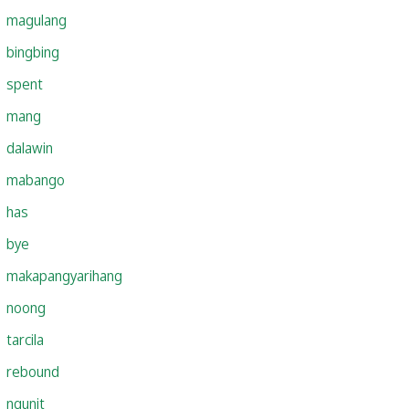
magulang
bingbing
spent
mang
dalawin
mabango
has
bye
makapangyarihang
noong
tarcila
rebound
ngunit