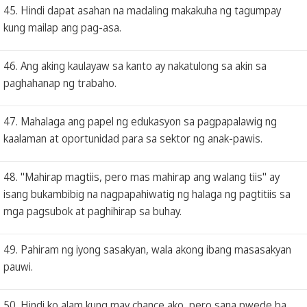
45. Hindi dapat asahan na madaling makakuha ng tagumpay
kung mailap ang pag-asa.
46. Ang aking kaulayaw sa kanto ay nakatulong sa akin sa
paghahanap ng trabaho.
47. Mahalaga ang papel ng edukasyon sa pagpapalawig ng
kaalaman at oportunidad para sa sektor ng anak-pawis.
48. "Mahirap magtiis, pero mas mahirap ang walang tiis" ay
isang bukambibig na nagpapahiwatig ng halaga ng pagtitiis sa
mga pagsubok at paghihirap sa buhay.
49. Pahiram ng iyong sasakyan, wala akong ibang masasakyan
pauwi.
50. Hindi ko alam kung may chance ako, pero sana pwede ba