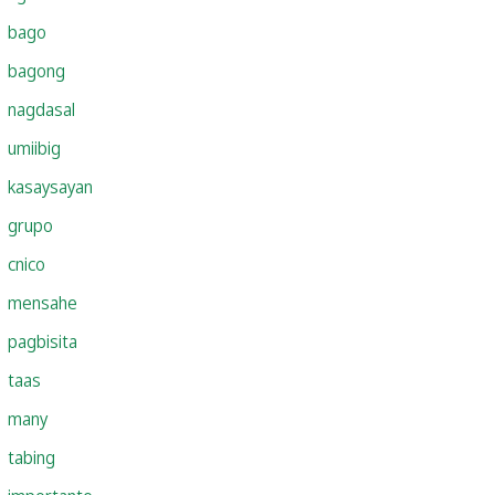
bago
bagong
nagdasal
umiibig
kasaysayan
grupo
cnico
mensahe
pagbisita
taas
many
tabing