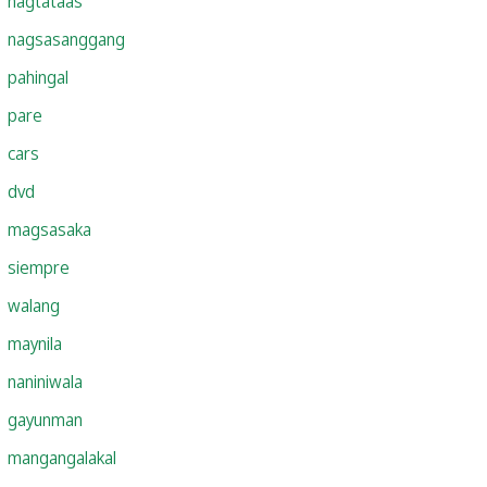
nagtataas
nagsasanggang
pahingal
pare
cars
dvd
magsasaka
siempre
walang
maynila
naniniwala
gayunman
mangangalakal