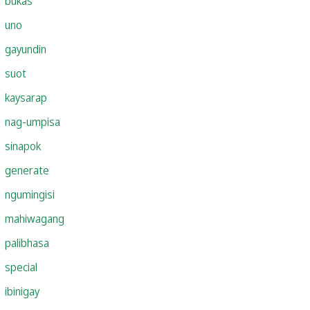
bukas
uno
gayundin
suot
kaysarap
nag-umpisa
sinapok
generate
ngumingisi
mahiwagang
palibhasa
special
ibinigay