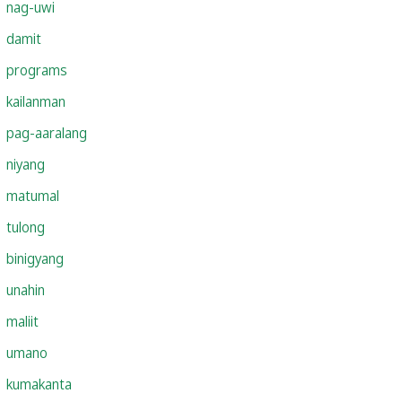
nag-uwi
damit
programs
kailanman
pag-aaralang
niyang
matumal
tulong
binigyang
unahin
maliit
umano
kumakanta