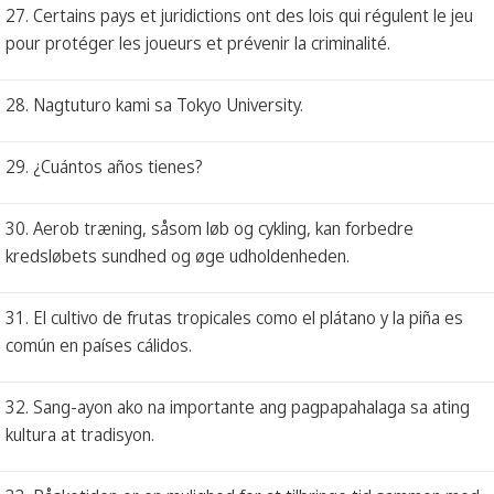
27. Certains pays et juridictions ont des lois qui régulent le jeu
pour protéger les joueurs et prévenir la criminalité.
28. Nagtuturo kami sa Tokyo University.
29. ¿Cuántos años tienes?
30. Aerob træning, såsom løb og cykling, kan forbedre
kredsløbets sundhed og øge udholdenheden.
31. El cultivo de frutas tropicales como el plátano y la piña es
común en países cálidos.
32. Sang-ayon ako na importante ang pagpapahalaga sa ating
kultura at tradisyon.