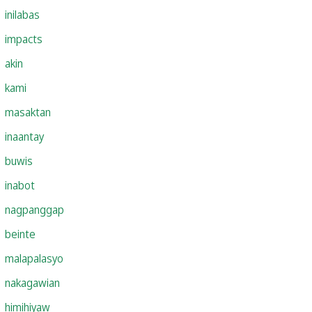
inilabas
impacts
akin
kami
masaktan
inaantay
buwis
inabot
nagpanggap
beinte
malapalasyo
nakagawian
himihiyaw