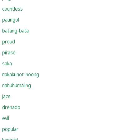
countless
paungol
batang-bata
proud
piraso
saka
nakakunot-noong
nahuhumaling
jace
drenado
evil
popular
kagatol