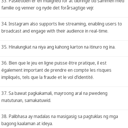
33. Påsketiden er en mulighed for at tilbringe tid sammen med
familie og venner og nyde det forårsagtige vejr.
34. Instagram also supports live streaming, enabling users to
broadcast and engage with their audience in real-time.
35. Hinalungkat na niya ang kahong karton na itinuro ng ina.
36. Bien que le jeu en ligne puisse être pratique, il est
également important de prendre en compte les risques
impliqués, tels que la fraude et le vol d'identité.
37. Sa bawat pagkakamali, mayroong aral na pwedeng
matutunan, samakatuwid.
38. Palibhasa ay madalas na masigasig sa pagtuklas ng mga
bagong kaalaman at ideya.