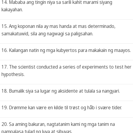
14. Mababa ang tingin niya sa sarili kahit marami siyang
kakayahan.
15. Ang koponan nila ay mas handa at mas determinado,
samakatuwid, sila ang nagwagi sa paligsahan.
16. Kailangan natin ng mga kubyertos para makakain ng maayos.
17. The scientist conducted a series of experiments to test her
hypothesis.
18. Bumalik siya sa lugar ng aksidente at tulala sa nangyari.
19. Drømme kan være en kilde til trøst og håb i svære tider.
20. Sa aming bakuran, nagtatanim kami ng mga tanim na
pampalasa tulad ng luya at sibuyas.