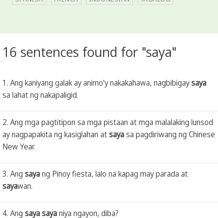
16 sentences found for "saya"
1. Ang kaniyang galak ay animo'y nakakahawa, nagbibigay
saya
sa lahat ng nakapaligid.
2. Ang mga pagtitipon sa mga pistaan at mga malalaking lunsod
ay nagpapakita ng kasiglahan at
saya
sa pagdiriwang ng Chinese
New Year.
3. Ang
saya
ng Pinoy fiesta, lalo na kapag may parada at
saya
wan.
4. Ang
saya
saya
niya ngayon, diba?