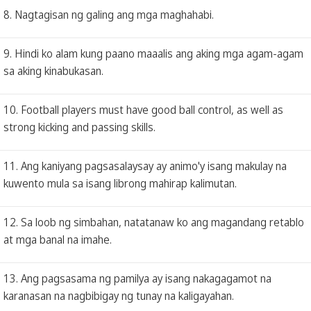
8. Nagtagisan ng galing ang mga maghahabi.
9. Hindi ko alam kung paano maaalis ang aking mga agam-agam
sa aking kinabukasan.
10. Football players must have good ball control, as well as
strong kicking and passing skills.
11. Ang kaniyang pagsasalaysay ay animo'y isang makulay na
kuwento mula sa isang librong mahirap kalimutan.
12. Sa loob ng simbahan, natatanaw ko ang magandang retablo
at mga banal na imahe.
13. Ang pagsasama ng pamilya ay isang nakagagamot na
karanasan na nagbibigay ng tunay na kaligayahan.