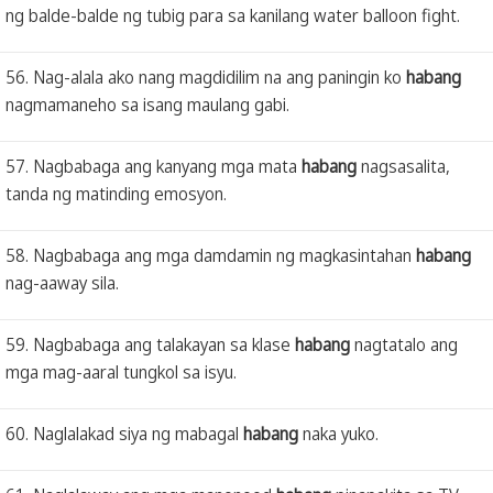
ng balde-balde ng tubig para sa kanilang water balloon fight.
56. Nag-alala ako nang magdidilim na ang paningin ko
habang
nagmamaneho sa isang maulang gabi.
57. Nagbabaga ang kanyang mga mata
habang
nagsasalita,
tanda ng matinding emosyon.
58. Nagbabaga ang mga damdamin ng magkasintahan
habang
nag-aaway sila.
59. Nagbabaga ang talakayan sa klase
habang
nagtatalo ang
mga mag-aaral tungkol sa isyu.
60. Naglalakad siya ng mabagal
habang
naka yuko.