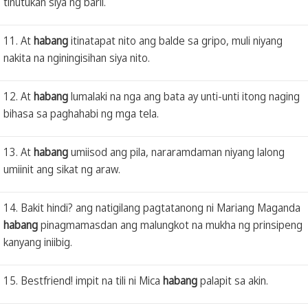
tinutukan siya ng baril.
11. At
habang
itinatapat nito ang balde sa gripo, muli niyang
nakita na nginingisihan siya nito.
12. At
habang
lumalaki na nga ang bata ay unti-unti itong naging
bihasa sa paghahabi ng mga tela.
13. At
habang
umiisod ang pila, nararamdaman niyang lalong
umiinit ang sikat ng araw.
14. Bakit hindi? ang natigilang pagtatanong ni Mariang Maganda
habang
pinagmamasdan ang malungkot na mukha ng prinsipeng
kanyang iniibig.
15. Bestfriend! impit na tili ni Mica
habang
palapit sa akin.