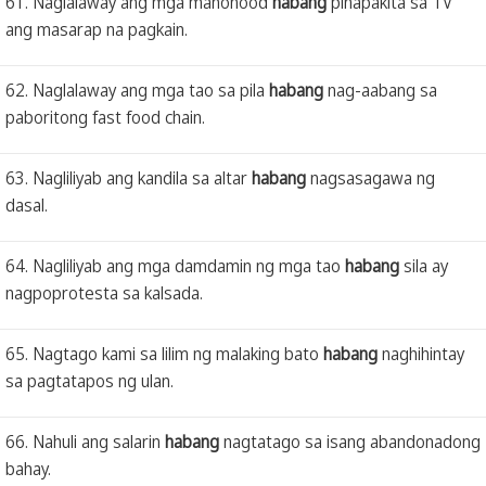
61. Naglalaway ang mga manonood
habang
pinapakita sa TV
ang masarap na pagkain.
62. Naglalaway ang mga tao sa pila
habang
nag-aabang sa
paboritong fast food chain.
63. Nagliliyab ang kandila sa altar
habang
nagsasagawa ng
dasal.
64. Nagliliyab ang mga damdamin ng mga tao
habang
sila ay
nagpoprotesta sa kalsada.
65. Nagtago kami sa lilim ng malaking bato
habang
naghihintay
sa pagtatapos ng ulan.
66. Nahuli ang salarin
habang
nagtatago sa isang abandonadong
bahay.