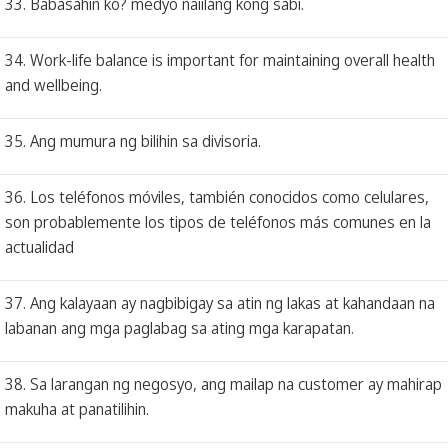
33. Babasahin ko? medyo naiilang kong sabi.
34. Work-life balance is important for maintaining overall health
and wellbeing.
35. Ang mumura ng bilihin sa divisoria.
36. Los teléfonos móviles, también conocidos como celulares,
son probablemente los tipos de teléfonos más comunes en la
actualidad
37. Ang kalayaan ay nagbibigay sa atin ng lakas at kahandaan na
labanan ang mga paglabag sa ating mga karapatan.
38. Sa larangan ng negosyo, ang mailap na customer ay mahirap
makuha at panatilihin.