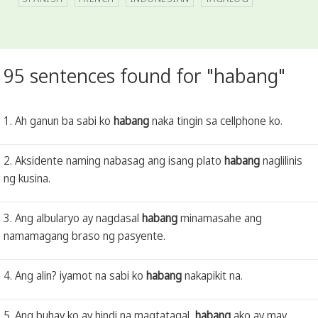
95 sentences found for "habang"
1. Ah ganun ba sabi ko
habang
naka tingin sa cellphone ko.
2. Aksidente naming nabasag ang isang plato
habang
naglilinis
ng kusina.
3. Ang albularyo ay nagdasal
habang
minamasahe ang
namamagang braso ng pasyente.
4. Ang alin? iyamot na sabi ko
habang
nakapikit na.
5. Ang buhay ko ay hindi na magtatagal,
habang
ako ay may