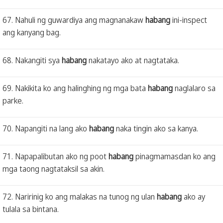
67. Nahuli ng guwardiya ang magnanakaw
habang
ini-inspect
ang kanyang bag.
68. Nakangiti sya
habang
nakatayo ako at nagtataka.
69. Nakikita ko ang halinghing ng mga bata
habang
naglalaro sa
parke.
70. Napangiti na lang ako
habang
naka tingin ako sa kanya.
71. Napapalibutan ako ng poot
habang
pinagmamasdan ko ang
mga taong nagtataksil sa akin.
72. Naririnig ko ang malakas na tunog ng ulan
habang
ako ay
tulala sa bintana.