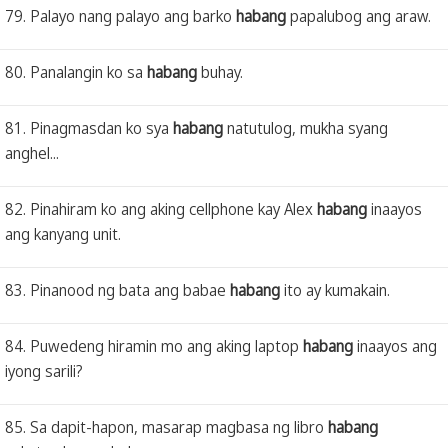
79. Palayo nang palayo ang barko
habang
papalubog ang araw.
80. Panalangin ko sa
habang
buhay.
81. Pinagmasdan ko sya
habang
natutulog, mukha syang
anghel...
82. Pinahiram ko ang aking cellphone kay Alex
habang
inaayos
ang kanyang unit.
83. Pinanood ng bata ang babae
habang
ito ay kumakain.
84. Puwedeng hiramin mo ang aking laptop
habang
inaayos ang
iyong sarili?
85. Sa dapit-hapon, masarap magbasa ng libro
habang