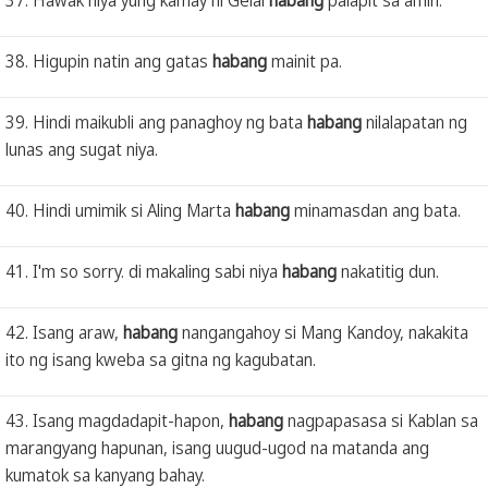
38. Higupin natin ang gatas
habang
mainit pa.
39. Hindi maikubli ang panaghoy ng bata
habang
nilalapatan ng
lunas ang sugat niya.
40. Hindi umimik si Aling Marta
habang
minamasdan ang bata.
41. I'm so sorry. di makaling sabi niya
habang
nakatitig dun.
42. Isang araw,
habang
nangangahoy si Mang Kandoy, nakakita
ito ng isang kweba sa gitna ng kagubatan.
43. Isang magdadapit-hapon,
habang
nagpapasasa si Kablan sa
marangyang hapunan, isang uugud-ugod na matanda ang
kumatok sa kanyang bahay.