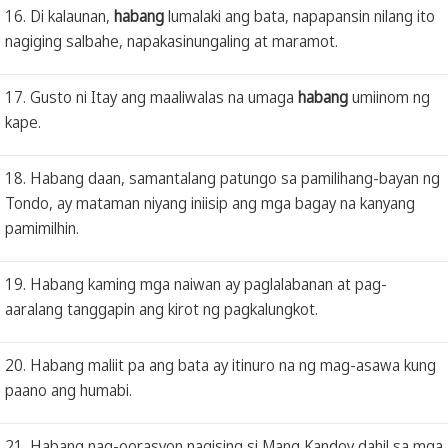
16. Di kalaunan,
habang
lumalaki ang bata, napapansin nilang ito
nagiging salbahe, napakasinungaling at maramot.
17. Gusto ni Itay ang maaliwalas na umaga
habang
umiinom ng
kape.
18. Habang daan, samantalang patungo sa pamilihang-bayan ng
Tondo, ay mataman niyang iniisip ang mga bagay na kanyang
pamimilhin.
19. Habang kaming mga naiwan ay paglalabanan at pag-
aaralang tanggapin ang kirot ng pagkalungkot.
20. Habang maliit pa ang bata ay itinuro na ng mag-asawa kung
paano ang humabi.
21. Habang nag-oorasyon nagising si Mang Kandoy dahil sa mga