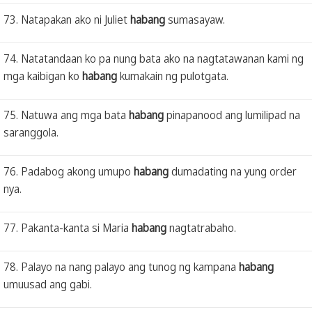
73. Natapakan ako ni Juliet
habang
sumasayaw.
74. Natatandaan ko pa nung bata ako na nagtatawanan kami ng
mga kaibigan ko
habang
kumakain ng pulotgata.
75. Natuwa ang mga bata
habang
pinapanood ang lumilipad na
saranggola.
76. Padabog akong umupo
habang
dumadating na yung order
nya.
77. Pakanta-kanta si Maria
habang
nagtatrabaho.
78. Palayo na nang palayo ang tunog ng kampana
habang
umuusad ang gabi.