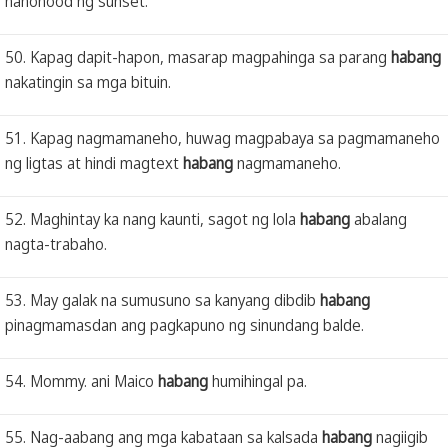
nanonood ng sunset.
50. Kapag dapit-hapon, masarap magpahinga sa parang
habang
nakatingin sa mga bituin.
51. Kapag nagmamaneho, huwag magpabaya sa pagmamaneho
ng ligtas at hindi magtext
habang
nagmamaneho.
52. Maghintay ka nang kaunti, sagot ng lola
habang
abalang
nagta-trabaho.
53. May galak na sumusuno sa kanyang dibdib
habang
pinagmamasdan ang pagkapuno ng sinundang balde.
54. Mommy. ani Maico
habang
humihingal pa.
55. Nag-aabang ang mga kabataan sa kalsada
habang
nagiigib