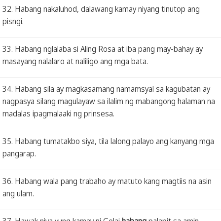
32. Habang nakaluhod, dalawang kamay niyang tinutop ang
pisngi.
33. Habang nglalaba si Aling Rosa at iba pang may-bahay ay
masayang nalalaro at naliligo ang mga bata.
34. Habang sila ay magkasamang namamsyal sa kagubatan ay
nagpasya silang magulayaw sa ilalim ng mabangong halaman na
madalas ipagmalaaki ng prinsesa.
35. Habang tumatakbo siya, tila lalong palayo ang kanyang mga
pangarap.
36. Habang wala pang trabaho ay matuto kang magtiis na asin
ang ulam.
37. Hawak niya yung kamay ni Gelai
habang
palapit sa amin.