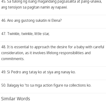
45. Sa tulong ng isang magandang pagsasalita at pang-unawa,
ang tensiyon sa pagitan namin ay napawi.
46. Ano ang gustong sukatin ni Elena?
47. Twinkle, twinkle, little star,
48. It is essential to approach the desire for a baby with careful
consideration, as it involves lifelong responsibilities and
commitments.
49. Si Pedro ang tatay ko at siya ang nanay ko.
50. Ilalagay ko 'to sa mga action figure na collections ko.
Similar Words