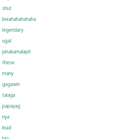
shut
bwahahahahaha
legendary
ugat
pinakamalapit
these
many
gagawin
talaga
papayag
nya
lead
big