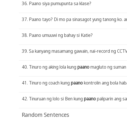
36. Paano siya pumupunta sa klase?
37. Paano tayo? Di mo pa sinasagot yung tanong ko. an
38. Paano umuuwi ng bahay si Katie?
39. Sa kanyang masamang gawain, nai-record ng CCT
40. Tinuro ng aking lola kung
paano
magluto ng suman 
41. Tinuro ng coach kung
paano
kontrolin ang bola ha
42. Tinuruan ng lolo si Ben kung
paano
paliparin ang s
Random Sentences