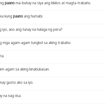
ung
paano
ma-buhay na siya ang kikilos at magta-trabaho.
awa kung
paano
ang humabi.
g iyo, ano ang tunay na halaga ng pera?
g mga agam-agam tungkol sa aking trabaho.
ta.
am-agam sa aking kinabukasan.
ay gusto ako sa iyo.
y na nag-iisa.