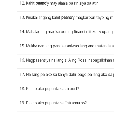
12. Kahit
paano
'y may alaala pa rin siya sa atin.
13. Kinakailangang kahit
paano
'y magkaroon tayo ng ma
14. Mahalagang magkaroon ng financial literacy upan
15. Mukha namang pangkaraniwan lang ang matanda at 
16. Nagpasensiya na lang si Aling Rosa, napagsilbihan
17. Naiilang pa ako sa kanya dahil bago pa lang ako sa 
18. Paano ako pupunta sa airport?
19. Paano ako pupunta sa Intramuros?