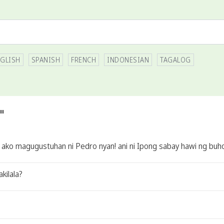
GLISH
SPANISH
FRENCH
INDONESIAN
TAGALOG
"
na ako magugustuhan ni Pedro nyan! ani ni Ipong sabay hawi ng buh
kilala?