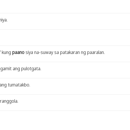
iya.
V kung
paano
siya na-suway sa patakaran ng paaralan.
gamit ang pulotgata.
bang tumatakbo.
aranggola.