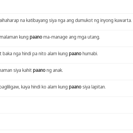
ihaharap na katibayang siya nga ang dumukot ng inyong kuwarta.
g malaman kung
paano
ma-manage ang mga utang.
baka nga hindi pa nito alam kung
paano
humabi.
 naman siya kahit
paano
ng anak.
pagliligaw, kaya hindi ko alam kung
paano
siya lapitan.