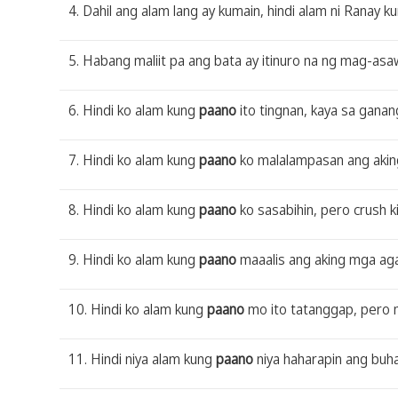
4. Dahil ang alam lang ay kumain, hindi alam ni Ranay k
5. Habang maliit pa ang bata ay itinuro na ng mag-as
6. Hindi ko alam kung
paano
ito tingnan, kaya sa ganan
7. Hindi ko alam kung
paano
ko malalampasan ang akin
8. Hindi ko alam kung
paano
ko sasabihin, pero crush ki
9. Hindi ko alam kung
paano
maaalis ang aking mga ag
10. Hindi ko alam kung
paano
mo ito tatanggap, pero m
11. Hindi niya alam kung
paano
niya haharapin ang buha