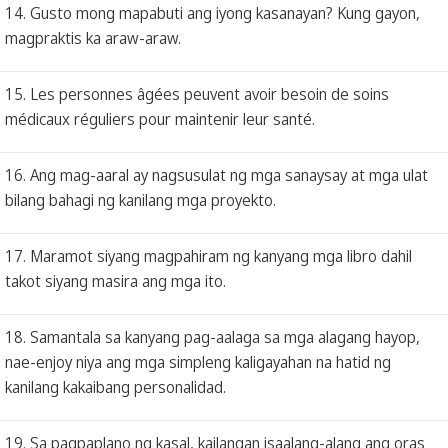
14. Gusto mong mapabuti ang iyong kasanayan? Kung gayon,
magpraktis ka araw-araw.
15. Les personnes âgées peuvent avoir besoin de soins
médicaux réguliers pour maintenir leur santé.
16. Ang mag-aaral ay nagsusulat ng mga sanaysay at mga ulat
bilang bahagi ng kanilang mga proyekto.
17. Maramot siyang magpahiram ng kanyang mga libro dahil
takot siyang masira ang mga ito.
18. Samantala sa kanyang pag-aalaga sa mga alagang hayop,
nae-enjoy niya ang mga simpleng kaligayahan na hatid ng
kanilang kakaibang personalidad.
19. Sa pagpaplano ng kasal, kailangan isaalang-alang ang oras