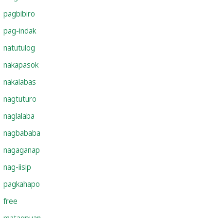
pagbibiro
pag-indak
natutulog
nakapasok
nakalabas
nagtuturo
naglalaba
nagbababa
nagaganap
nag-iisip
pagkahapo
free
matagpuan