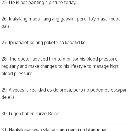
25. He is not painting a picture today.
26. Inakalang madali lang ang gawain, pero ito’y masalimuot
pala.
27. Ipinabalot ko ang pakete sa kapatid ko.
28. The doctor advised him to monitor his blood pressure
regularly and make changes to his lifestyle to manage high
blood pressure.
29. A veces la realidad es dolorosa, pero no podemos escapar
de ella.
30. Lügen haben kurze Beine.
31. Nagkakasayahan sila sa isang panig ng bilangguan