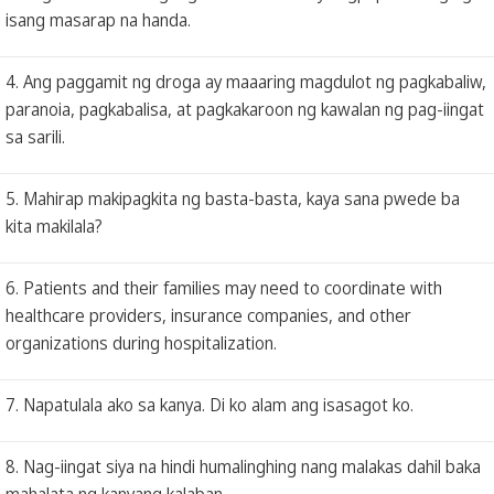
isang masarap na handa.
4. Ang paggamit ng droga ay maaaring magdulot ng pagkabaliw,
paranoia, pagkabalisa, at pagkakaroon ng kawalan ng pag-iingat
sa sarili.
5. Mahirap makipagkita ng basta-basta, kaya sana pwede ba
kita makilala?
6. Patients and their families may need to coordinate with
healthcare providers, insurance companies, and other
organizations during hospitalization.
7. Napatulala ako sa kanya. Di ko alam ang isasagot ko.
8. Nag-iingat siya na hindi humalinghing nang malakas dahil baka
mahalata ng kanyang kalaban.