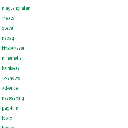
magtanghalian
treats
steve
napag
kinabukasan
minamahal
kamiseta
tv-shows
advance
nasasabing
pag-itim
iboto
baboy