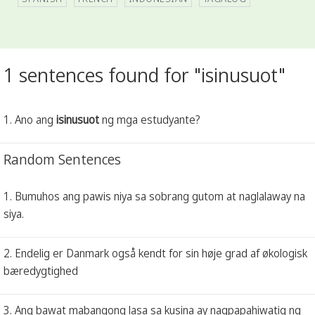
1 sentences found for "isinusuot"
1. Ano ang
isinusuot
ng mga estudyante?
Random Sentences
1. Bumuhos ang pawis niya sa sobrang gutom at naglalaway na
siya.
2. Endelig er Danmark også kendt for sin høje grad af økologisk
bæredygtighed
3. Ang bawat mabangong lasa sa kusina ay nagpapahiwatig ng