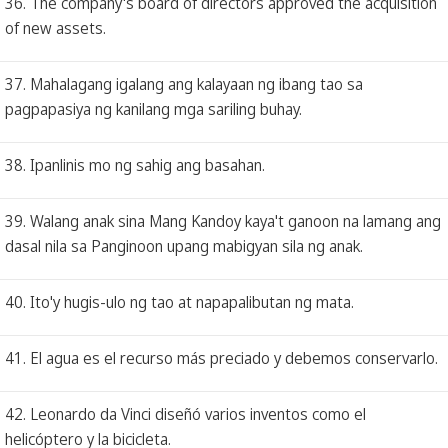
36. The company's board of directors approved the acquisition
of new assets.
37. Mahalagang igalang ang kalayaan ng ibang tao sa
pagpapasiya ng kanilang mga sariling buhay.
38. Ipanlinis mo ng sahig ang basahan.
39. Walang anak sina Mang Kandoy kaya't ganoon na lamang ang
dasal nila sa Panginoon upang mabigyan sila ng anak.
40. Ito'y hugis-ulo ng tao at napapalibutan ng mata.
41. El agua es el recurso más preciado y debemos conservarlo.
42. Leonardo da Vinci diseñó varios inventos como el
helicóptero y la bicicleta.