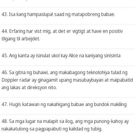
43. Isa kang hampaslupa! saad ng matapobreng babae.
44. Erfaring har vist mig, at det er vigtigt at have en positiv
tilgang til arbejdet.
45. Ang kanta ay isinulat ukol kay Alice na kaniyang sinisinta
46. Sa gitna ng buhawi, ang makabagong teknolohiya tulad ng
Doppler radar ay ginagamit upang masubaybayan at maipabatid
ang lakas at direksyon nito.
47. Hugis katawan ng nakahigang babae ang bundok makiling.
48. Sa mga lugar na malapit sa ilog, ang mga punong-kahoy ay
nakakatulong sa pagpapabuti ng kalidad ng tubig.