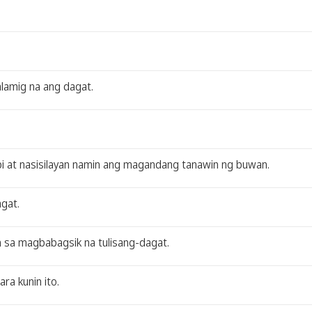
lamig na ang dagat.
bi at nasisilayan namin ang magandang tanawin ng buwan.
gat.
n sa magbabagsik na tulisang-dagat.
ra kunin ito.