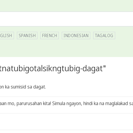
GLISH
SPANISH
FRENCH
INDONESIAN
TAGALOG
tnatubigotalsikngtubig-dagat"
on ka sumisid sa dagat.
aan mo, parurusahan kita! Simula ngayon, hindi ka na maglalakad s