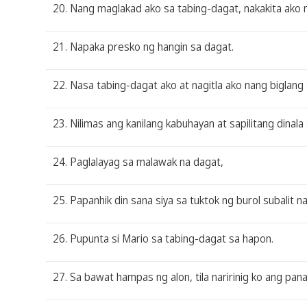
20. Nang maglakad ako sa tabing-dagat, nakakita ako 
21. Napaka presko ng hangin sa dagat.
22. Nasa tabing-dagat ako at nagitla ako nang biglang
23. Nilimas ang kanilang kabuhayan at sapilitang dinala
24. Paglalayag sa malawak na dagat,
25. Papanhik din sana siya sa tuktok ng burol subalit 
26. Pupunta si Mario sa tabing-dagat sa hapon.
27. Sa bawat hampas ng alon, tila naririnig ko ang p