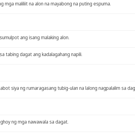
ng mga maliliit na alon na mayabong na puting espuma.
 sumulpot ang isang malaking alon.
 sa tabing dagat ang kadalagahang napili.
naabot siya ng rumaragasang tubig-ulan na lalong nagpalalim sa da
anaghoy ng mga nawawala sa dagat.