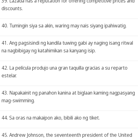
39. Lazada has a reputation for offering competitive prices and
discounts.
40. Tumingin siya sa akin, waring may nais siyang ipahiwatig.
41. Ang pagsisindi ng kandila tuwing gabi ay naging isang ritwal
na nagbibigay ng katahimikan sa kanyang isip.
42. La película produjo una gran taquilla gracias a su reparto
estelar.
43. Napakainit ng panahon kanina at biglaan kaming nagpasyang
mag-swimming.
44. Sa oras na makaipon ako, bibili ako ng tiket.
45. Andrew Johnson, the seventeenth president of the United