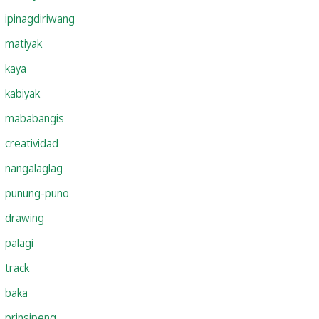
ipinagdiriwang
matiyak
kaya
kabiyak
mababangis
creatividad
nangalaglag
punung-puno
drawing
palagi
track
baka
prinsipeng