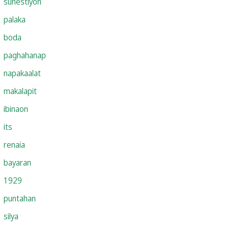
suhestiyon
palaka
boda
paghahanap
napakaalat
makalapit
ibinaon
its
renaia
bayaran
1929
puntahan
silya