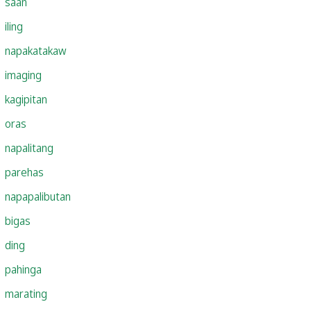
saan
iling
napakatakaw
imaging
kagipitan
oras
napalitang
parehas
napapalibutan
bigas
ding
pahinga
marating