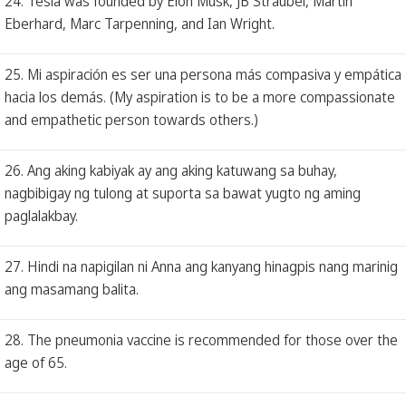
24. Tesla was founded by Elon Musk, JB Straubel, Martin
Eberhard, Marc Tarpenning, and Ian Wright.
25. Mi aspiración es ser una persona más compasiva y empática
hacia los demás. (My aspiration is to be a more compassionate
and empathetic person towards others.)
26. Ang aking kabiyak ay ang aking katuwang sa buhay,
nagbibigay ng tulong at suporta sa bawat yugto ng aming
paglalakbay.
27. Hindi na napigilan ni Anna ang kanyang hinagpis nang marinig
ang masamang balita.
28. The pneumonia vaccine is recommended for those over the
age of 65.