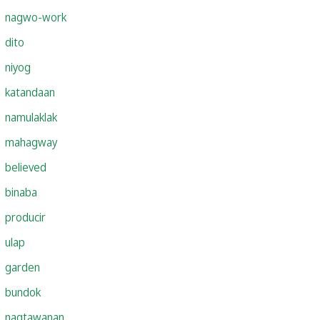
nagwo-work
dito
niyog
katandaan
namulaklak
mahagway
believed
binaba
producir
ulap
garden
bundok
nagtawanan