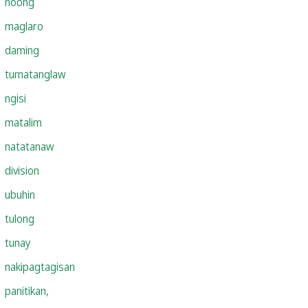
noong
maglaro
daming
tumatanglaw
ngisi
matalim
natatanaw
division
ubuhin
tulong
tunay
nakipagtagisan
panitikan,