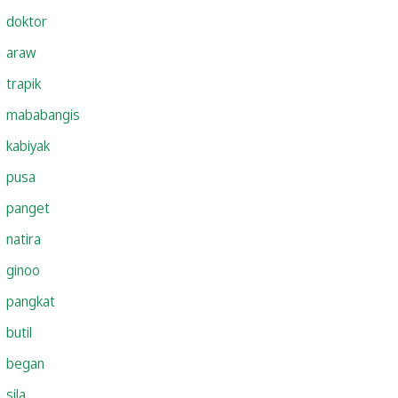
doktor
araw
trapik
mababangis
kabiyak
pusa
panget
natira
ginoo
pangkat
butil
began
sila