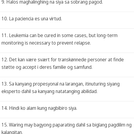
9. Halos maghalinghing na siya sa sobrang pagod.
10. La paciencia es una virtud.
11. Leukemia can be cured in some cases, but long-term
monitoring is necessary to prevent relapse.
12. Det kan være svært for transkønnede personer at finde
støtte og accept i deres familie og samfund.
13. Sa kanyang propesyonal na larangan, itinuturing siyang
eksperto dahil sa kanyang natatanging abilidad.
14. Hindi ko alam kung nagbibiro siya.
15. Waring may bagyong paparating dahil sa biglang pagdilim ng
kalangitan.