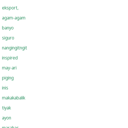
eksport,
agam-agam
banyo
siguro
nangingitngit
inspired
may-ari
piging
inis
makakabalik
tiyak
ayon
marahas