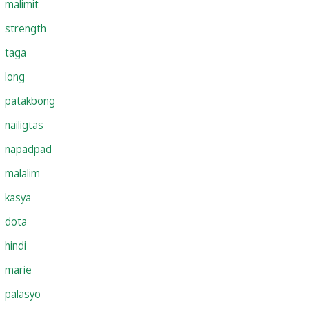
malimit
strength
taga
long
patakbong
nailigtas
napadpad
malalim
kasya
dota
hindi
marie
palasyo