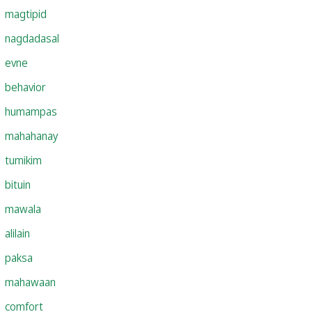
magtipid
nagdadasal
evne
behavior
humampas
mahahanay
tumikim
bituin
mawala
alilain
paksa
mahawaan
comfort