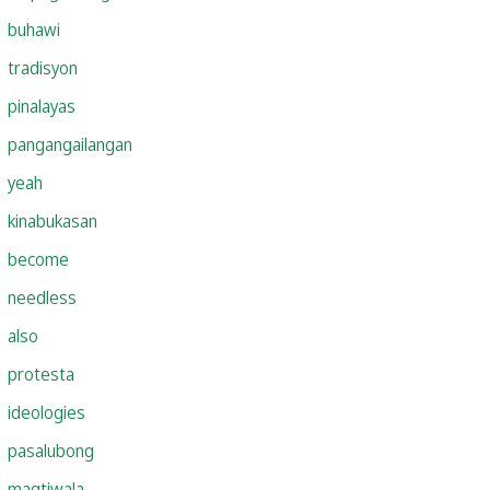
buhawi
tradisyon
pinalayas
pangangailangan
yeah
kinabukasan
become
needless
also
protesta
ideologies
pasalubong
magtiwala