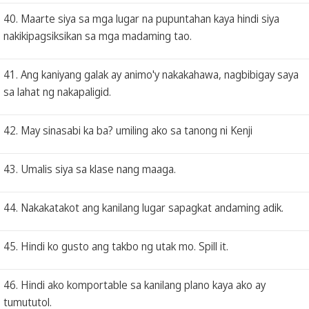
40. Maarte siya sa mga lugar na pupuntahan kaya hindi siya
nakikipagsiksikan sa mga madaming tao.
41. Ang kaniyang galak ay animo'y nakakahawa, nagbibigay saya
sa lahat ng nakapaligid.
42. May sinasabi ka ba? umiling ako sa tanong ni Kenji
43. Umalis siya sa klase nang maaga.
44. Nakakatakot ang kanilang lugar sapagkat andaming adik.
45. Hindi ko gusto ang takbo ng utak mo. Spill it.
46. Hindi ako komportable sa kanilang plano kaya ako ay
tumututol.