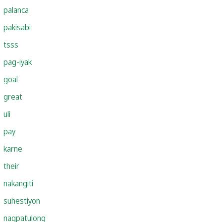
palanca
pakisabi
tsss
pag-iyak
goal
great
uli
pay
karne
their
nakangiti
suhestiyon
nagpatulong