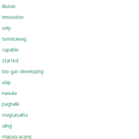
iikutan
innovation
only
tumatawag
capable
started
bio-gas-developing
ulap
nawala
paghalik
magsasalita
uling
mapag-asang