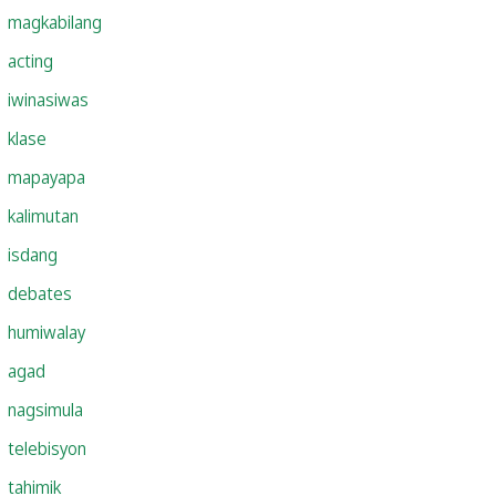
magkabilang
acting
iwinasiwas
klase
mapayapa
kalimutan
isdang
debates
humiwalay
agad
nagsimula
telebisyon
tahimik