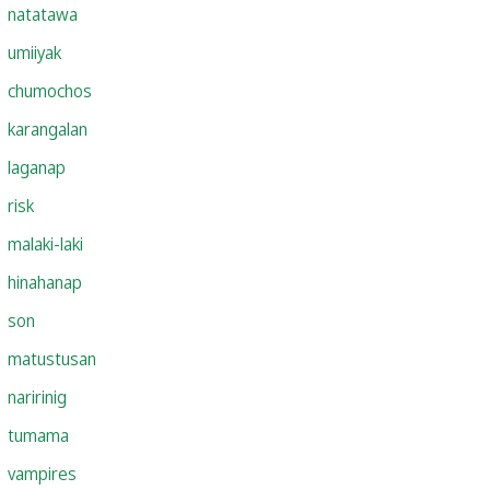
natatawa
umiiyak
chumochos
karangalan
laganap
risk
malaki-laki
hinahanap
son
matustusan
naririnig
tumama
vampires