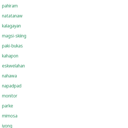
pahiram
natatanaw
kalagayan
magsi-skiing
paki-bukas
kahapon
eskwelahan
nahawa
napadpad
monitor
parke
mimosa
iyong