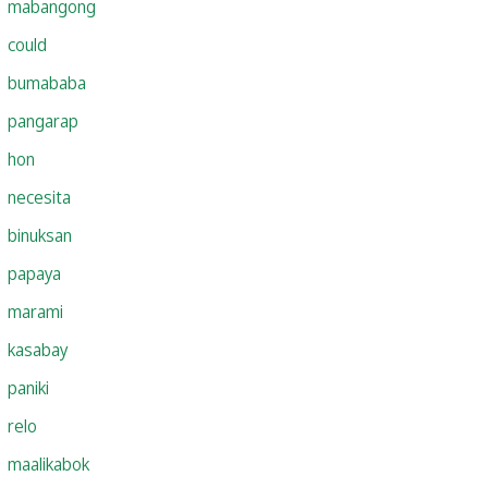
mabangong
could
bumababa
pangarap
hon
necesita
binuksan
papaya
marami
kasabay
paniki
relo
maalikabok