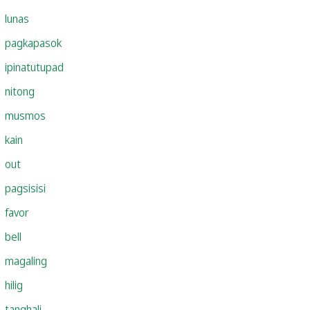
lunas
pagkapasok
ipinatutupad
nitong
musmos
kain
out
pagsisisi
favor
bell
magaling
hilig
tanghali