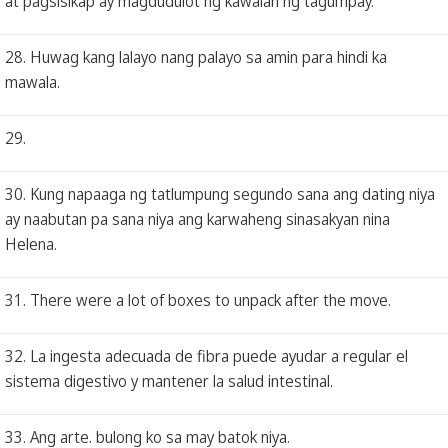
at pagsisikap ay magdudulot ng kawalan ng tagumpay.
28. Huwag kang lalayo nang palayo sa amin para hindi ka
mawala.
29.
30. Kung napaaga ng tatlumpung segundo sana ang dating niya
ay naabutan pa sana niya ang karwaheng sinasakyan nina
Helena.
31. There were a lot of boxes to unpack after the move.
32. La ingesta adecuada de fibra puede ayudar a regular el
sistema digestivo y mantener la salud intestinal.
33. Ang arte. bulong ko sa may batok niya.