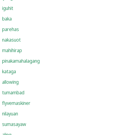
iguhit
baka
parehas
nakasuot
mahihirap
pinakamahalagang
kataga
allowing
tumambad
flyvemaskiner
nilayuan
sumasayaw
aling